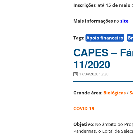
Inscrições
: até
15
de maio
Mais informações
no
site
.
Tags:
Apoio financeiro
Br
CAPES – Fár
11/2020
17/04/2020 12:20
Grande área
:
Biológicas
/
S
COVID-19
Objetivo
: No âmbito do Pro
Pandemias, o Edital de Seleç