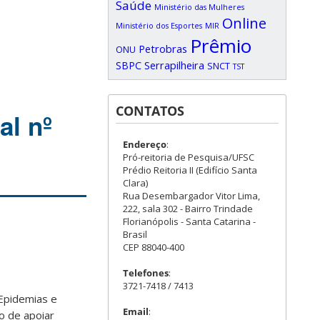
Saúde
Ministério das Mulheres
Online
Ministério dos Esportes
MIR
Prêmio
Petrobras
ONU
SBPC
Serrapilheira
SNCT
TST
CONTATOS
al nº
Endereço
:
Pró-reitoria de Pesquisa/UFSC
Prédio Reitoria II (Edifício Santa
Clara)
Rua Desembargador Vitor Lima,
222, sala 302 - Bairro Trindade
Florianópolis - Santa Catarina -
Brasil
CEP 88040-400
Telefones
:
3721-7418 / 7413
Epidemias e
Email
:
o de apoiar