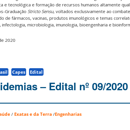
ica e tecnológica e formação de recursos humanos altamente quali
ós-Graduação
Stricto Sensu
, voltados exclusivamente ao combat
o de fármacos, vacinas, produtos imunológicos e temas correlat
 infectologia, microbiologia, imunologia, bioengenharia e bioinform
de 2020
asil
Capes
Edital
demias – Edital nº 09/2020
aúde
/
Exatas e da Terra
/
Engenharias