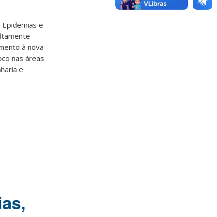
, Epidemias e
altamente
amento à nova
oco nas áreas
nharia e
as,