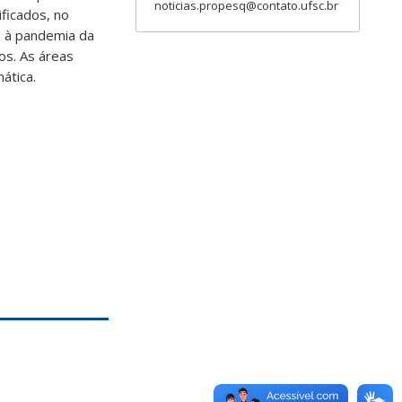
noticias.propesq@contato.ufsc.br
ficados, no
e à pandemia da
os. As áreas
ática.