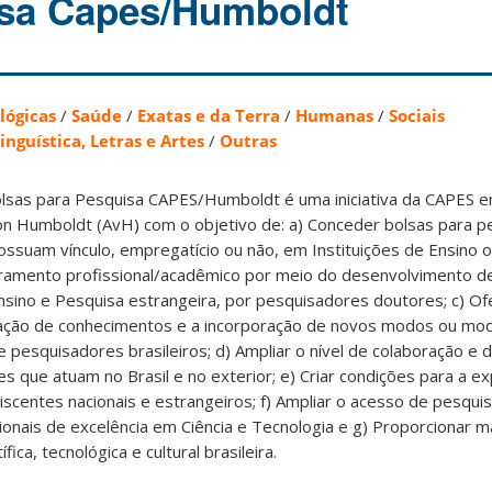
isa Capes/Humboldt
lógicas
/
Saúde
/
Exatas e da Terra
/
Humanas
/
Sociais
inguística, Letras e Artes
/
Outras
lsas para Pesquisa CAPES/Humboldt é uma iniciativa da CAPES 
n Humboldt (AvH) com o objetivo de: a) Conceder bolsas para 
ossuam vínculo, empregatício ou não, em Instituições de Ensino 
oramento profissional/acadêmico por meio do desenvolvimento de
nsino e Pesquisa estrangeira, por pesquisadores doutores; c) Of
zação de conhecimentos e a incorporação de novos modos ou mo
 pesquisadores brasileiros; d) Ampliar o nível de colaboração e 
s que atuam no Brasil e no exterior; e) Criar condições para a e
iscentes nacionais e estrangeiros; f) Ampliar o acesso de pesqui
cionais de excelência em Ciência e Tecnologia e g) Proporcionar ma
fica, tecnológica e cultural brasileira.