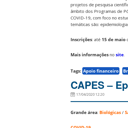
projetos de pesquisa científ
âmbito dos Programas de P
COVID-19, com foco no estud
temáticas são: epidemiologia,
Inscrições
: até
15
de maio
Mais informações
no
site
.
Tags:
Apoio financeiro
Br
CAPES – Epi
17/04/2020 12:20
Grande área
:
Biológicas
/
S
COVID-19