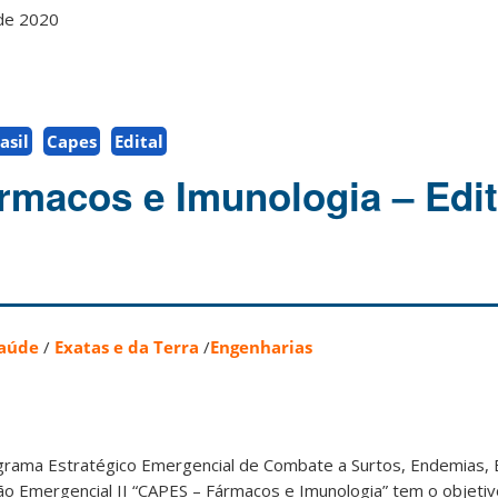
de 2020
asil
Capes
Edital
macos e Imunologia – Edit
aúde
/
Exatas e da Terra
/
Engenharias
grama Estratégico Emergencial de Combate a Surtos, Endemias, 
ão Emergencial II “CAPES – Fármacos e Imunologia” tem o objetiv