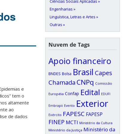
Ciências Sociais Aplicadas »
Engenharias »
dos
Linguística, Letras e Artes »
Outras »
Nuvem de Tags
Apoio financeiro
Brasil
Capes
BNDES
Bolsa
CNPq
Chamada
Comissão
Epidemias e
Edital
Confap
Européia
EDUFI
dicos” tem o
Exterior
anos altamente
Embrapii
Evento
ente ao
FAPESC
FAPESP
Exército
lise de dados
FINEP
MCTI
Ministério da Cultura
Ministério da
Ministério da Justiça