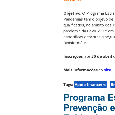
Objetivo
: O Programa Estra
Pandemias tem o objevo de 
qualificados, no âmbito do
pandemia da CoViD-19 e em t
específicas descritas a segui
Bioinformática.
Inscrições
: até
30
de abril
Mais informações
no
site
.
Tags:
Apoio financeiro
Br
Programa Es
Prevenção e