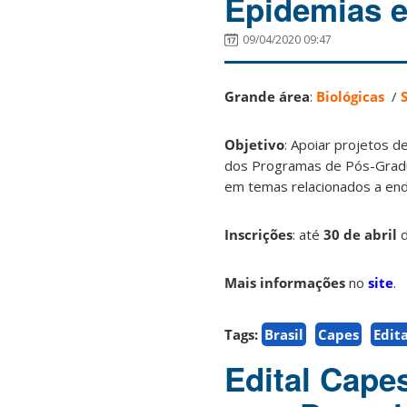
Epidemias 
09/04/2020 09:47
Grande área
:
Biológicas
/
Objetivo
: Apoiar projetos 
dos Programas de Pós-Gra
em temas relacionados a ende
Inscrições
: até
30 de abril
d
Mais informações
no
site
.
Tags:
Brasil
Capes
Edita
Edital Cape