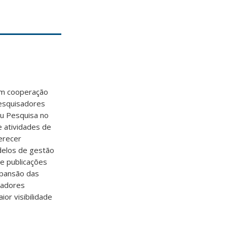
em cooperação
pesquisadores
ou Pesquisa no
 atividades de
erecer
delos de gestão
de publicações
xpansão das
sadores
ior visibilidade