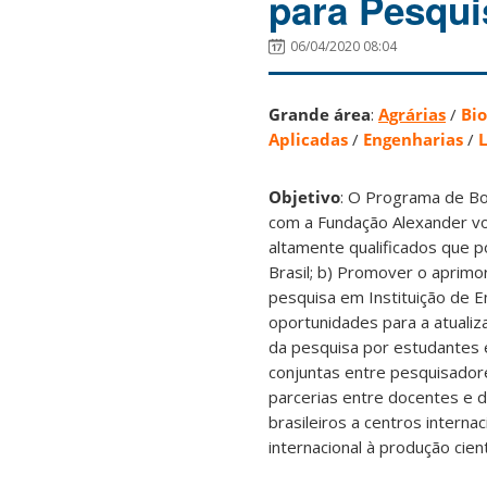
para Pesqu
06/04/2020 08:04
Grande área
:
Agrárias
/
Bio
Aplicadas
/
Engenharias
/
L
Objetivo
: O Programa de Bo
com a Fundação Alexander vo
altamente qualificados que p
Brasil; b) Promover o aprim
pesquisa em Instituição de E
oportunidades para a atuali
da pesquisa por estudantes e
conjuntas entre pesquisadore
parcerias entre docentes e d
brasileiros a centros interna
internacional à produção cientí