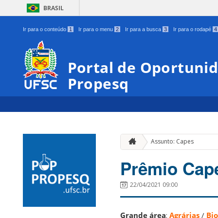
BRASIL
Ir para o conteúdo
1
Ir para o menu
2
Ir para a busca
3
Ir para o rodapé
4
Portal de Oportunid
Propesq
Assunto: Capes
Prêmio Cape
22/04/2021 09:00
Grande área
:
Agrárias
/
Bio