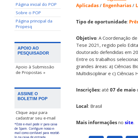
Página inicial do POP
Aplicadas
/
Engenharias
/
L
Sobre o POP
Página principal da
Tipo de oportunidade
:
Prê
Propesq
Objetivo
: A Coordenação de
Tese 2021, regido pelo Edita
APOIO AO
doutorado defendidas em 20
PESQUISADOR
Entre os trabalhos selecion
grandes áreas: a) Ciências Bi
Apoio à Submissão
de Propostas »
Multidisciplinar e c) Ciências
Inscrições:
até
07 de maio
ASSINE O
BOLETIM POP
Local
: Brasil
Clique aqui para
cadastrar seu e-mail
Mais informações
no
site
.
*Este e-mail pode ir para caixa
de Spam. Configure nosso e-
mail como confiável para recebê-
lo na caixa de entrada.