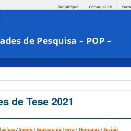
Simplifique!
Comunica BR
Parti
ades de Pesquisa – POP –
s de Tese 2021
lógicas
/
Saúde
/
Exatas e da Terra
/
Humanas
/
Sociais