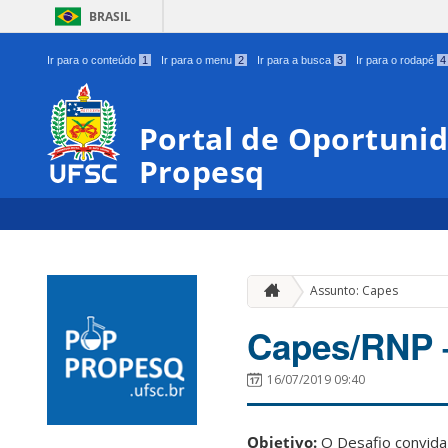
BRASIL
Ir para o conteúdo
1
Ir para o menu
2
Ir para a busca
3
Ir para o rodapé
4
Portal de Oportunid
Propesq
Assunto: Capes
Capes/RNP –
16/07/2019 09:40
Objetivo:
O Desafio convida 