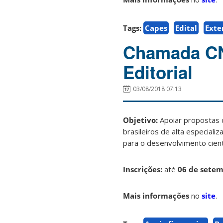
Tags:
Capes
Edital
Exte
Chamada CN
Editorial
03/08/2018 07:13
Objetivo:
Apoiar propostas q
brasileiros de alta especial
para o desenvolvimento cientí
Inscrições:
até
06 de sete
Mais informações
no
site
.