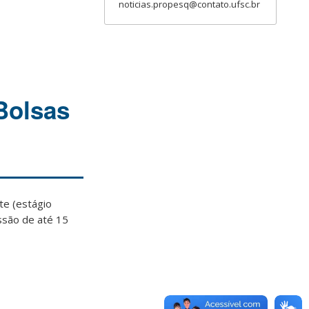
noticias.propesq@contato.ufsc.br
Bolsas
te (estágio
ssão de até 15