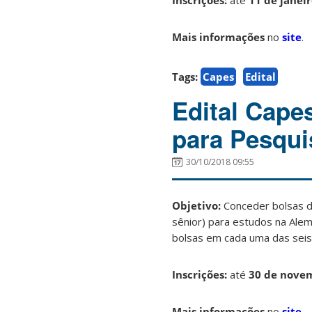
Inscrições:
até
11 de janei
Mais informações
no
site
.
Tags:
Capes
Edital
Edital Cape
para Pesqu
30/10/2018 09:55
Objetivo:
Conceder bolsas d
sênior) para estudos na Ale
bolsas em cada uma das sei
Inscrições:
até
30 de nove
Mais informações
no
site
.