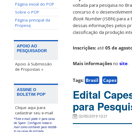
Página inicial do POP
voltada para pesquisa no Bra
concurso é o desenvolvimen
Sobre o POP
Book Number
(ISBN) para a 
Página principal da
dessas informações pelos pr
Propesq
classificação da produção int
APOIO AO
Inscrições:
até
05 de agost
PESQUISADOR
Mais informações
no
site
.
Apoio à Submissão
de Propostas »
Tags:
Brasil
Capes
Edital Cape
ASSINE O
BOLETIM POP
para Pesqu
Clique aqui para
cadastrar seu e-mail
02/05/2019 10:21
*Este e-mail pode ir para caixa
de Spam. Configure nosso e-
mail como confiável para recebê-
lo na caixa de entrada.