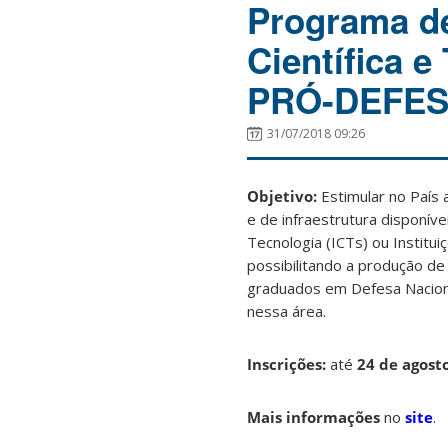
Programa de
Científica 
PRÓ-DEFE
31/07/2018 09:26
Objetivo:
Estimular no País 
e de infraestrutura disponíve
Tecnologia (ICTs) ou Institu
possibilitando a produção de
graduados em Defesa Nacional
nessa área.
Inscrições:
até
24 de agost
Mais informações
no
site
.