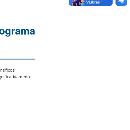
rograma
ntíficos
gnificativamente