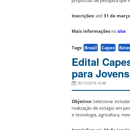
propostas de pesquisa que nã
Inscrições:
até
31 de març
Mais informações
no
site
.
Tags:
Brasil
Capes
Exte
Edital Cape
para Jovens
05/12/2018 10:48
Objetivo:
Selecionar estudan
realização de estágio em pe
e tecnologia, agricultura, me