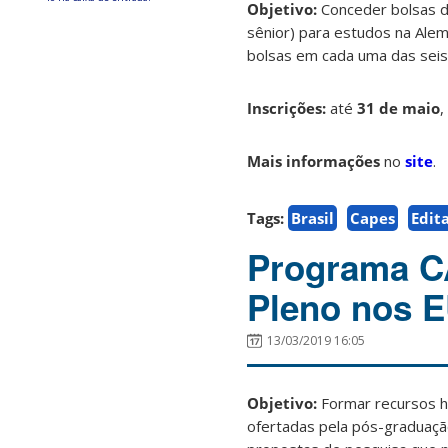
Objetivo:
Conceder bolsas d
sênior) para estudos na Ale
bolsas em cada uma das sei
Inscrições:
até
31 de maio
,
Mais informações
no
site
.
Tags:
Brasil
Capes
Edita
Programa C
Pleno nos 
13/03/2019 16:05
Objetivo:
Formar recursos h
ofertadas pela pós-graduaçã