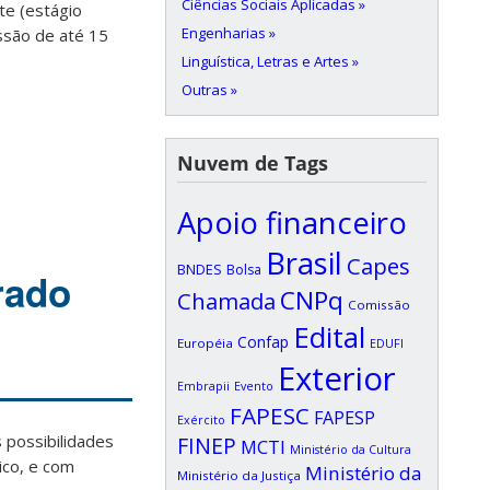
Ciências Sociais Aplicadas »
te (estágio
Engenharias »
ssão de até 15
Linguística, Letras e Artes »
Outras »
Nuvem de Tags
Apoio financeiro
Brasil
Capes
BNDES
Bolsa
rado
CNPq
Chamada
Comissão
Edital
Confap
Européia
EDUFI
Exterior
Embrapii
Evento
FAPESC
FAPESP
Exército
 possibilidades
FINEP
MCTI
Ministério da Cultura
ico, e com
Ministério da
Ministério da Justiça