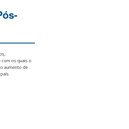
Pós-
os,
 com os quais o
o o aumento de
país.