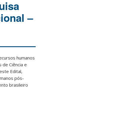
uisa
ional –
 recursos humanos
s de Ciência e
ste Edital,
humanos pós-
nto brasileiro