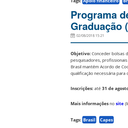
Tags:
Apoio financeiro
Br
Programa de
Graduação 
02/08/2018 15:21
Objetivo:
Conceder bolsas de
pesquisadores, profissionai
Brasil mantém Acordo de Coop
qualificação necessária para
Inscrições:
até
31 de agost
Mais informações
no
site
(l
Tags:
Brasil
Capes