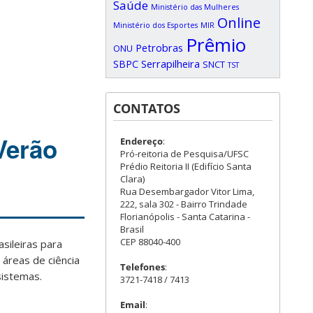
Saúde
Ministério das Mulheres
Online
Ministério dos Esportes
MIR
Prêmio
Petrobras
ONU
SBPC
Serrapilheira
SNCT
TST
CONTATOS
Verão
Endereço
:
Pró-reitoria de Pesquisa/UFSC
Prédio Reitoria II (Edifício Santa
Clara)
Rua Desembargador Vitor Lima,
222, sala 302 - Bairro Trindade
Florianópolis - Santa Catarina -
Brasil
CEP 88040-400
sileiras para
áreas de ciência
Telefones
:
sistemas.
3721-7418 / 7413
Email
: