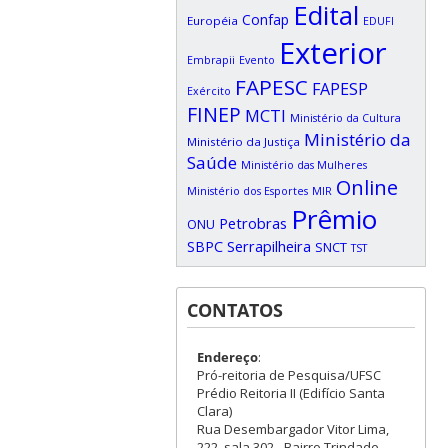
Edital
Confap
Européia
EDUFI
Exterior
Embrapii
Evento
FAPESC
FAPESP
Exército
FINEP
MCTI
Ministério da Cultura
Ministério da
Ministério da Justiça
Saúde
Ministério das Mulheres
Online
Ministério dos Esportes
MIR
Prêmio
Petrobras
ONU
SBPC
Serrapilheira
SNCT
TST
CONTATOS
Endereço
:
Pró-reitoria de Pesquisa/UFSC
Prédio Reitoria II (Edifício Santa
Clara)
Rua Desembargador Vitor Lima,
222, sala 302 - Bairro Trindade