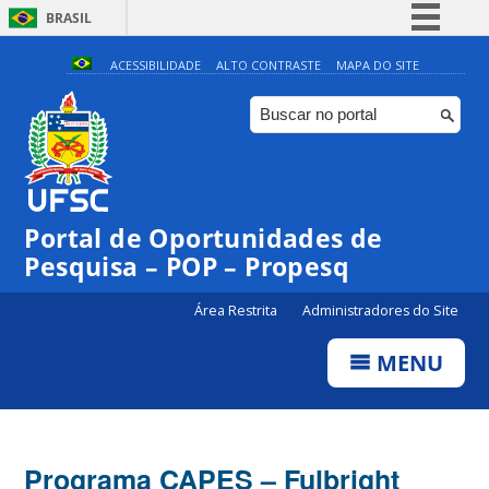
BRASIL
Simplifique!
ACESSIBILIDADE
ALTO CONTRASTE
MAPA DO SITE
Comunica BR
Participe
Acesso à informação
Legislação
Portal de Oportunidades de
Canais
Pesquisa – POP – Propesq
Área Restrita
Administradores do Site
MENU
Programa CAPES – Fulbright