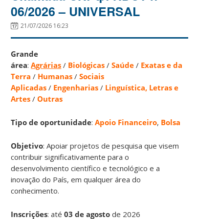
06/2026 – UNIVERSAL
21/07/2026 16:23
Grande
área
:
Agrárias
/
Biológicas
/
Saúde
/
Exatas e da
Terra
/
Humanas
/
Sociais
Aplicadas
/
Engenharias
/
Linguística, Letras e
Artes
/
Outras
Tipo de oportunidade
:
Apoio Financeiro
,
Bolsa
Objetivo
: Apoiar projetos de pesquisa que visem
contribuir significativamente para o
desenvolvimento científico e tecnológico e a
inovação do País, em qualquer área do
conhecimento.
Inscrições
:
até
03 de agosto
de 2026