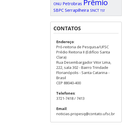
Prêmio
Petrobras
ONU
SBPC
Serrapilheira
SNCT
TST
CONTATOS
Endereço
:
Pró-reitoria de Pesquisa/UFSC
Prédio Reitoria II (Edifício Santa
Clara)
Rua Desembargador Vitor Lima,
222, sala 302 - Bairro Trindade
Florianópolis - Santa Catarina -
Brasil
CEP 88040-400
Telefones
:
3721-7418 / 7413
Email
:
noticias.propesq@contato.ufsc.br