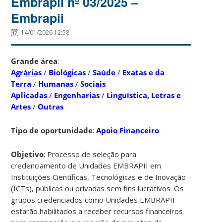
Embrapii nº 03/2025 –
Embrapii
14/01/2026 12:58
Grande área
:
Agrárias
/
Biológicas
/
Saúde
/
Exatas e da
Terra
/
Humanas
/
Sociais
Aplicadas
/
Engenharias
/
Linguística, Letras e
Artes
/
Outras
Tipo de oportunidade
:
Apoio Financeiro
Objetivo
: Processo de seleção para
credenciamento de Unidades EMBRAPII em
Instituições Científicas, Tecnológicas e de Inovação
(ICTs), públicas ou privadas sem fins lucrativos. Os
grupos credenciados como Unidades EMBRAPII
estarão habilitados a receber recursos financeiros