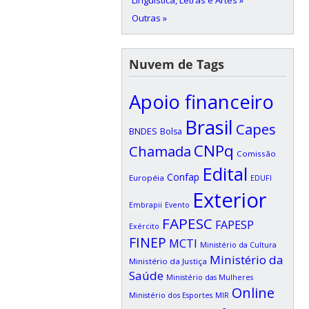
Linguística, Letras e Artes »
Outras »
Nuvem de Tags
Apoio financeiro
Brasil
Capes
BNDES
Bolsa
CNPq
Chamada
Comissão
Edital
Confap
Européia
EDUFI
Exterior
Embrapii
Evento
FAPESC
FAPESP
Exército
FINEP
MCTI
Ministério da Cultura
Ministério da
Ministério da Justiça
Saúde
Ministério das Mulheres
Online
Ministério dos Esportes
MIR