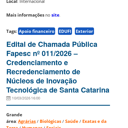
Local
: Internacional
Mais informações
no
site
.
Tags:
Apoio financeiro
EDUFI
Exterior
Edital de Chamada Pública
Fapesc nº 011/2026 –
Credenciamento e
Recredenciamento de
Núcleos de Inovação
Tecnológica de Santa Catarina
10/03/2026 16:00
Grande
área
:
Agrárias
/
Biológicas
/
Saúde
/
Exatas e da
Terra
/
Humanas
/
Sociais