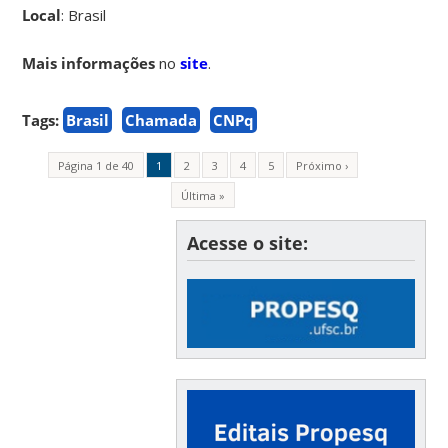
Local
: Brasil
Mais informações
no
site
.
Tags:
Brasil
Chamada
CNPq
Página 1 de 40
1
2
3
4
5
Próximo ›
Última »
Acesse o site: