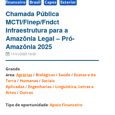
financeiro
Brasil
Capes
Exterior
Chamada Pública
MCTI/Finep/Fndct
Infraestrutura para a
Amazônia Legal – Pró-
Amazônia 2025
11/11/2025 16:02
Grande
área
:
Agrárias
/
Biológicas
/
Saúde
/
Exatas e da
Terra
/
Humanas
/
Sociais
Aplicadas
/
Engenharias
/
Linguística, Letras e
Artes
/
Outras
Tipo de oportunidade
:
Apoio Financeiro