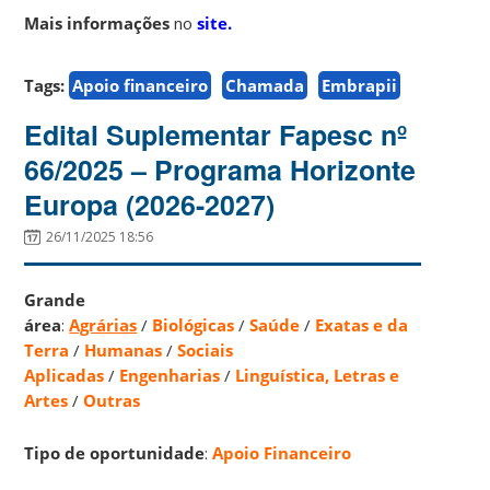
Mais informações
no
site.
Tags:
Apoio financeiro
Chamada
Embrapii
Edital Suplementar Fapesc nº
66/2025 – Programa Horizonte
Europa (2026-2027)
26/11/2025 18:56
Grande
área
:
Agrárias
/
Biológicas
/
Saúde
/
Exatas e da
Terra
/
Humanas
/
Sociais
Aplicadas
/
Engenharias
/
Linguística, Letras e
Artes
/
Outras
Tipo de oportunidade
:
Apoio Financeiro