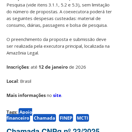
Pesquisa (vide itens 3.1.1, 5.2 e 5.3), sem limitação
do número de propostas. A coexecutora poderá ter
as seguintes despesas custeadas: material de
consumo, diárias, passagens e bolsa de pesquisa.
O preenchimento da proposta e submissão deve
ser realizada pela executora principal, localizada na
Amazônia Legal.
Inscrições
:
até
12 de janeiro
de 2026
Local
: Brasil
Mais informações
no
site
.
Tags:
Apoio
financeiro
Chamada
FINEP
MCTI
Chamada CNPq nº 23/2025