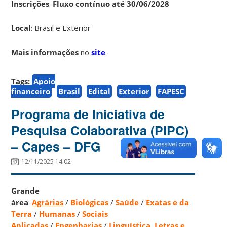
Inscrições
:
Fluxo contínuo até 30/06/2028
Local
: Brasil e Exterior
Mais informações
no
site
.
Tags:
Apoio
financeiro
Brasil
Edital
Exterior
FAPESC
Programa de Iniciativa de
Pesquisa Colaborativa (PIPC)
– Capes – DFG
12/11/2025 14:02
Grande
área
:
Agrárias
/
Biológicas
/
Saúde
/
Exatas e da
Terra
/
Humanas
/
Sociais
Aplicadas
/
Engenharias
/
Linguística, Letras e