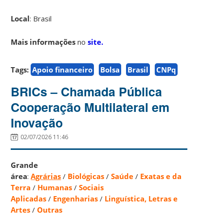
Local
: Brasil
Mais informações
no
site.
Tags:
Apoio financeiro
Bolsa
Brasil
CNPq
BRICs – Chamada Pública
Cooperação Multilateral em
Inovação
02/07/2026 11:46
Grande
área
:
Agrárias
/
Biológicas
/
Saúde
/
Exatas e da
Terra
/
Humanas
/
Sociais
Aplicadas
/
Engenharias
/
Linguística, Letras e
Artes
/
Outras