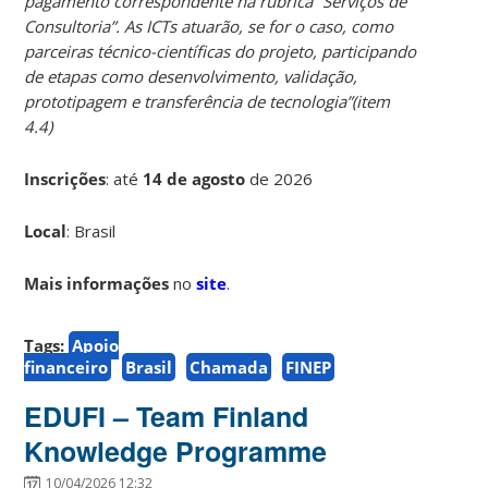
pagamento correspondente
na rubrica “Serviços de
Consultoria”. As ICTs atuarão, se for o caso, como
parceiras técnico-científicas
do projeto, participando
de etapas como desenvolvimento, validação,
prototipagem e
transferência de tecnologia”(item
4.4)
Inscrições
:
até
14 de agosto
de 2026
Local
: Brasil
Mais informações
no
site
.
Tags:
Apoio
financeiro
Brasil
Chamada
FINEP
EDUFI – Team Finland
Knowledge Programme
10/04/2026 12:32