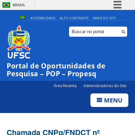
BRASIL
Simplifique!
ACESSIBILIDADE
ALTO CONTRASTE
MAPA DO SITE
Comunica BR
Participe
Acesso à informação
Legislação
Portal de Oportunidades de
Canais
Pesquisa – POP – Propesq
Área Restrita
Administradores do Site
MENU
Chamada CNPq/FNDCT nº