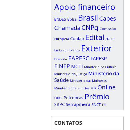
Apoio financeiro
Brasil
Capes
BNDES
Bolsa
CNPq
Chamada
Comissão
Edital
Confap
Européia
EDUFI
Exterior
Embrapii
Evento
FAPESC
FAPESP
Exército
FINEP
MCTI
Ministério da Cultura
Ministério da
Ministério da Justiça
Saúde
Ministério das Mulheres
Online
Ministério dos Esportes
MIR
Prêmio
Petrobras
ONU
SBPC
Serrapilheira
SNCT
TST
CONTATOS