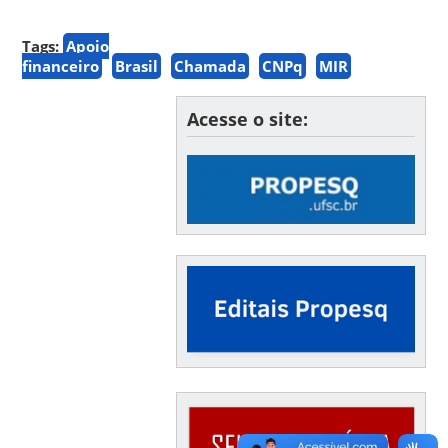
Tags:
Apoio
financeiro
Brasil
Chamada
CNPq
MIR
Acesse o site: