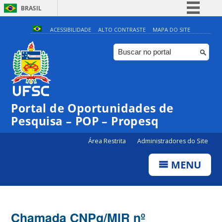
BRASIL
Simplifique!
ACESSIBILIDADE
ALTO CONTRASTE
MAPA DO SITE
Comunica BR
Participe
Acesso à informação
Legislação
Portal de Oportunidades de
Canais
Pesquisa – POP – Propesq
Área Restrita
Administradores do Site
MENU
Chamada CNPq/MIR nº