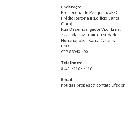
Endereço
:
Pró-reitoria de Pesquisa/UFSC
Prédio Reitoria II (Edifício Santa
Clara)
Rua Desembargador Vitor Lima,
222, sala 302 - Bairro Trindade
Florianópolis - Santa Catarina -
Brasil
CEP 88040-400
Telefones
:
3721-7418 / 7413
Email
:
noticias.propesq@contato.ufsc.br