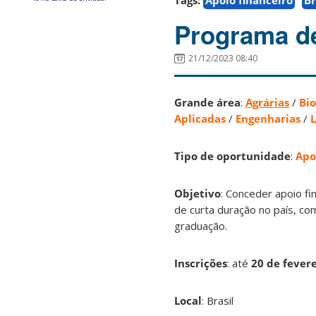
Tags:
Apoio financeiro
Br
Programa de
21/12/2023 08:40
Grande área
:
Agrárias
/
Bio
Aplicadas
/
Engenharias
/
L
Tipo de oportunidade
:
Apo
Objetivo
: Conceder apoio fi
de curta duração no país, c
graduação.
Inscrições
:
até
20 de fever
Local
: Brasil