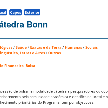
asil
Capes
Exterior
átedra Bonn
lógicas
/
Saúde
/
Exatas e da Terra
/
Humanas
/
Sociais
inguística, Letras e Artes
/
Outras
io Financeiro
,
Bolsa
ncessão de bolsa na modalidade cátedra a pesquisadores ou do
conhecimento pela comunidade acadêmica e científica no Brasil e n
nhecimento prioritárias do Programa, tem por objetivoss: