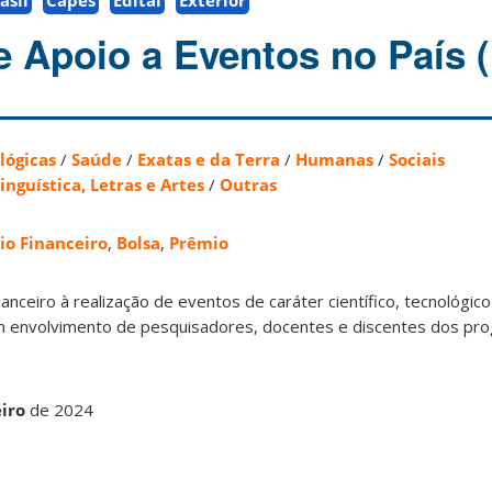
asil
Capes
Edital
Exterior
 Apoio a Eventos no País 
lógicas
/
Saúde
/
Exatas e da Terra
/
Humanas
/
Sociais
inguística, Letras e Artes
/
Outras
io Financeiro
,
Bolsa
,
Prêmio
nanceiro à realização de eventos de caráter científico, tecnológic
om envolvimento de pesquisadores, docentes e discentes dos pr
eiro
de 2024