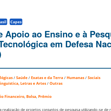
asil
Capes
 Apoio ao Ensino e à Pesq
e Tecnológica em Defesa Nac
)
lógicas
/
Saúde
/
Exatas e da Terra
/
Humanas
/
Sociais
inguística, Letras e Artes
/
Outras
io Financeiro
,
Bolsa
,
Prêmio
 a realização de projetos conjuntos de pesquisa utilizando-se d