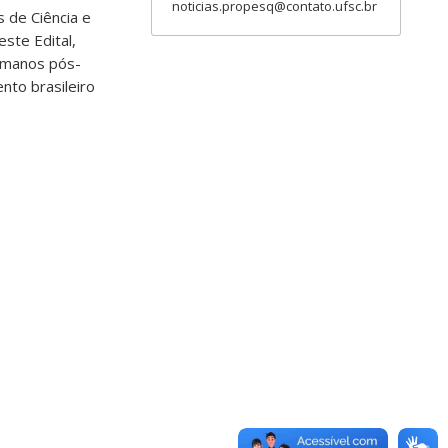
noticias.propesq@contato.ufsc.br
s de Ciência e
ste Edital,
humanos pós-
nto brasileiro