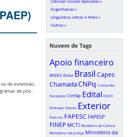
Ciências Sociais Aplicadas »
Engenharias »
(PAEP)
Linguística, Letras e Artes »
Outras »
Nuvem de Tags
Apoio financeiro
Brasil
Capes
BNDES
Bolsa
CNPq
Chamada
o ou de extensão,
Comissão
ogramas de pós-
Edital
Confap
Européia
EDUFI
Exterior
Embrapii
Evento
FAPESC
FAPESP
Exército
FINEP
MCTI
Ministério da Cultura
Ministério da
Ministério da Justiça