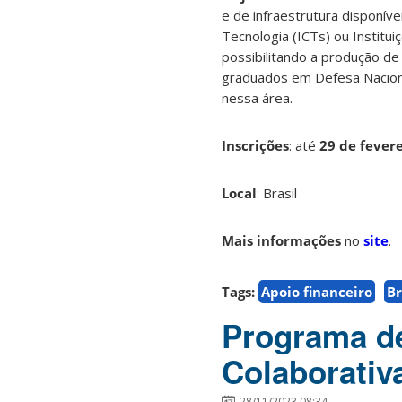
e de infraestrutura disponíve
Tecnologia (ICTs) ou Institu
possibilitando a produção de
graduados em Defesa Nacional
nessa área.
Inscrições
:
até
29 de fever
Local
: Brasil
Mais informações
no
site
.
Tags:
Apoio financeiro
Br
Programa de
Colaborativ
28/11/2023 08:34