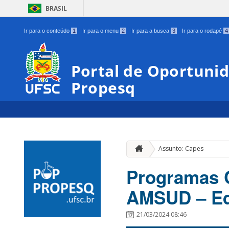
BRASIL
Ir para o conteúdo
1
Ir para o menu
2
Ir para a busca
3
Ir para o rodapé
4
Portal de Oportunid
Propesq
Assunto: Capes
Programas 
AMSUD – Edi
21/03/2024 08:46