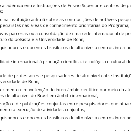
 acadêmica entre Instituições de Ensino Superior e centros de p
s;
na instituição anfitriã sobre as contribuições de notáveis pesq
pecialistas nas áreas de conhecimento prioritárias do Programa;
novas parcerias ou a consolidação de uma rede internacional de p
nculo do bolsista e a Universidade de Bonn;
uisadores e docentes brasileiros de alto nível a centros internac
lidade internacional à produção científica, tecnológica e cultural 
dade de professores e pesquisadores de alto nível entre Instituiç
niversidade de Bonn;
lecimento e manutenção do intercâmbio científico por meio da at
 de alto nível do Brasil em âmbito internacional;
oração e de publicações conjuntas entre pesquisadores que atuam
mento à execução de atividades conjuntas;
uisadores e docentes brasileiros de alto nível a centros internac