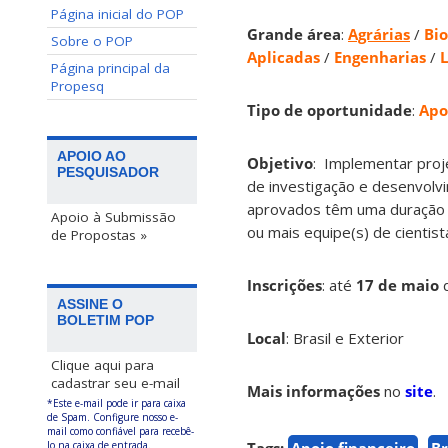
Página inicial do POP
Grande área
:
Agrárias
/
Bio
Sobre o POP
Aplicadas
/
Engenharias
/
L
Página principal da
Propesq
Tipo de oportunidade
:
Apo
APOIO AO
Objetivo
: Implementar proje
PESQUISADOR
de investigação e desenvolv
aprovados têm uma duração d
Apoio à Submissão
ou mais equipe(s) de cientist
de Propostas »
Inscrições
:
até
17 de maio
ASSINE O
BOLETIM POP
Local
: Brasil e Exterior
Clique aqui para
cadastrar seu e-mail
Mais informações
no
site
.
*Este e-mail pode ir para caixa
de Spam. Configure nosso e-
mail como confiável para recebê-
lo na caixa de entrada.