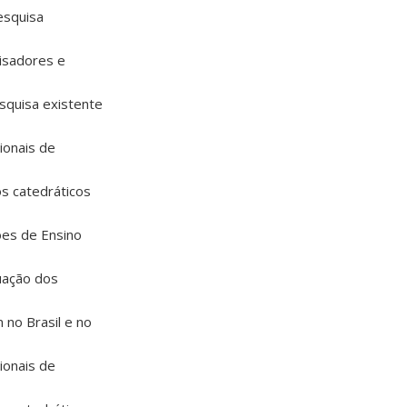
esquisa
uisadores e
esquisa existente
ionais de
dos catedráticos
ões de Ensino
uação dos
 no Brasil e no
ionais de