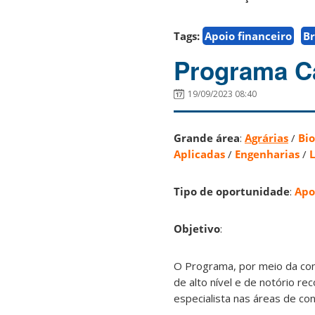
Tags:
Apoio financeiro
Br
Programa C
19/09/2023 08:40
Grande área
:
Agrárias
/
Bio
Aplicadas
/
Engenharias
/
L
Tipo de oportunidade
:
Apo
Objetivo
:
O Programa, por meio da co
de alto nível e de notório re
especialista nas áreas de co