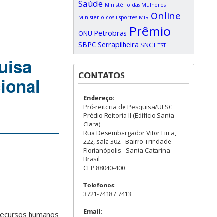
Saúde
Ministério das Mulheres
Online
Ministério dos Esportes
MIR
Prêmio
Petrobras
ONU
SBPC
Serrapilheira
SNCT
TST
uisa
CONTATOS
ional
Endereço
:
Pró-reitoria de Pesquisa/UFSC
Prédio Reitoria II (Edifício Santa
Clara)
Rua Desembargador Vitor Lima,
222, sala 302 - Bairro Trindade
Florianópolis - Santa Catarina -
Brasil
CEP 88040-400
Telefones
:
3721-7418 / 7413
Email
:
e recursos humanos