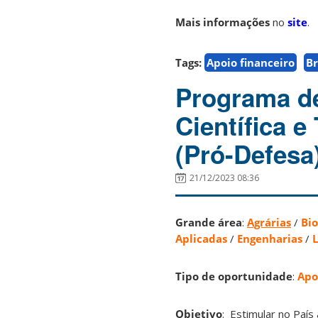
Mais informações
no
site
.
Tags:
Apoio financeiro
Br
Programa de
Científica 
(Pró-Defesa
21/12/2023 08:36
Grande área
:
Agrárias
/
Bio
Aplicadas
/
Engenharias
/
L
Tipo de oportunidade
:
Apo
Objetivo
: Estimular no País