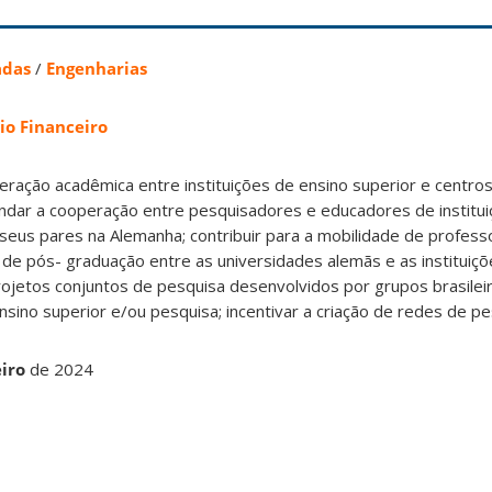
adas
/
Engenharias
io Financeiro
eração acadêmica entre instituições de ensino superior e centro
undar a cooperação entre pesquisadores e educadores de institu
e seus pares na Alemanha; contribuir para a mobilidade de profess
de pós- graduação entre as universidades alemãs e as instituiçõ
 projetos conjuntos de pesquisa desenvolvidos por grupos brasile
ensino superior e/ou pesquisa; incentivar a criação de redes de pe
eiro
de 2024