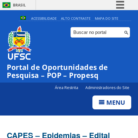
BRASIL
Simplifique!
ACESSIBILIDADE
ALTO CONTRASTE
MAPA DO SITE
Comunica BR
Participe
Acesso à informação
Legislação
Portal de Oportunidades de
Canais
Pesquisa – POP – Propesq
Área Restrita
Administradores do Site
MENU
CAPES – Epidemias – Edital