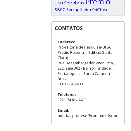
Prêmio
Petrobras
ONU
SBPC
Serrapilheira
SNCT
TST
CONTATOS
Endereço
:
Pró-reitoria de Pesquisa/UFSC
Prédio Reitoria II (Edifício Santa
Clara)
Rua Desembargador Vitor Lima,
222, sala 302 - Bairro Trindade
Florianópolis - Santa Catarina -
Brasil
CEP 88040-400
Telefones
:
3721-7418 / 7413
Email
:
noticias.propesq@contato.ufsc.br