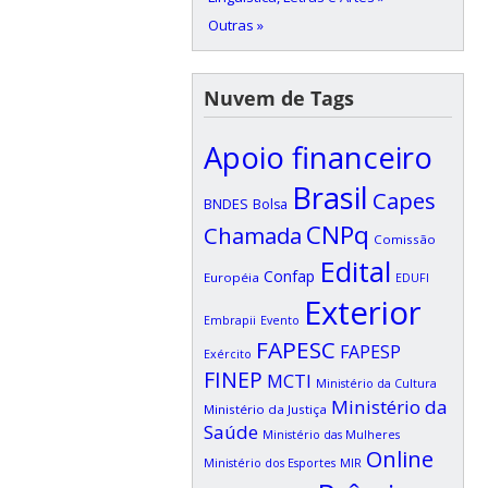
Outras »
Nuvem de Tags
Apoio financeiro
Brasil
Capes
BNDES
Bolsa
CNPq
Chamada
Comissão
Edital
Confap
Européia
EDUFI
Exterior
Embrapii
Evento
FAPESC
FAPESP
Exército
FINEP
MCTI
Ministério da Cultura
Ministério da
Ministério da Justiça
Saúde
Ministério das Mulheres
Online
Ministério dos Esportes
MIR