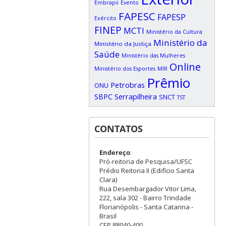
Embrapii
Evento
FAPESC
FAPESP
Exército
FINEP
MCTI
Ministério da Cultura
Ministério da
Ministério da Justiça
Saúde
Ministério das Mulheres
Online
Ministério dos Esportes
MIR
Prêmio
Petrobras
ONU
SBPC
Serrapilheira
SNCT
TST
CONTATOS
Endereço
:
Pró-reitoria de Pesquisa/UFSC
Prédio Reitoria II (Edifício Santa
Clara)
Rua Desembargador Vitor Lima,
222, sala 302 - Bairro Trindade
Florianópolis - Santa Catarina -
Brasil
CEP 88040-400