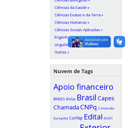
Ciências Biológicas »
Ciências da Saúde »
Ciências Exatas e da Terra »
Ciências Humanas »
Ciências Sociais Aplicadas »
Engenharias »
Linguística, Letras e Artes »
Outras »
Nuvem de Tags
Apoio financeiro
Brasil
Capes
BNDES
Bolsa
CNPq
Chamada
Comissão
Edital
Confap
Européia
EDUFI
Exterior