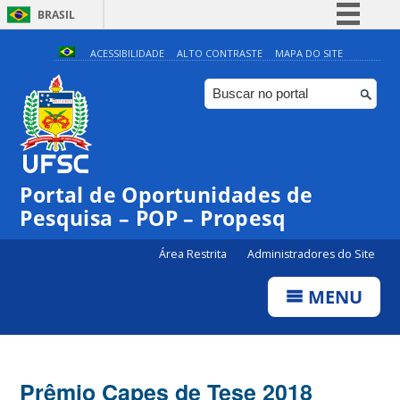
BRASIL
Simplifique!
ACESSIBILIDADE
ALTO CONTRASTE
MAPA DO SITE
Comunica BR
Participe
Acesso à informação
Legislação
Portal de Oportunidades de
Canais
Pesquisa – POP – Propesq
Área Restrita
Administradores do Site
MENU
Prêmio Capes de Tese 2018