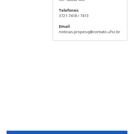
Telefones
:
3721-7418 / 7413
Email
:
noticias.propesq@contato.ufsc.br