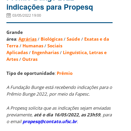
indicações para Propesq
03/05/2022 19:00
Grande
área
:
Agrárias
/
Biológicas
/
Saúde
/
Exatas e da
Terra
/
Humanas
/
Sociais
Aplicadas
/
Engenharias
/
Linguística, Letras e
Artes
/
Outras
Tipo de oportunidade
:
Prêmio
A Fundação Bunge está recebendo indicações para o
Prêmio Bunge 2022, por meio da Fapesc.
A Propesq solicita que as indicações sejam enviadas
previamente,
até o dia 16/05/2022, as 23h59
, para
o email
propesq@contato.ufsc.br
.