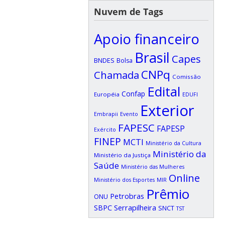
Nuvem de Tags
Apoio financeiro
Brasil
Capes
BNDES
Bolsa
CNPq
Chamada
Comissão
Edital
Confap
Européia
EDUFI
Exterior
Embrapii
Evento
FAPESC
FAPESP
Exército
FINEP
MCTI
Ministério da Cultura
Ministério da
Ministério da Justiça
Saúde
Ministério das Mulheres
Online
Ministério dos Esportes
MIR
Prêmio
Petrobras
ONU
SBPC
Serrapilheira
SNCT
TST