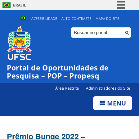
BRASIL
Simplifique!
ACESSIBILIDADE
ALTO CONTRASTE
MAPA DO SITE
Comunica BR
Participe
Acesso à informação
Legislação
Portal de Oportunidades de
Canais
Pesquisa – POP – Propesq
Área Restrita
Administradores do Site
MENU
Prêmio Bunge 2022 –