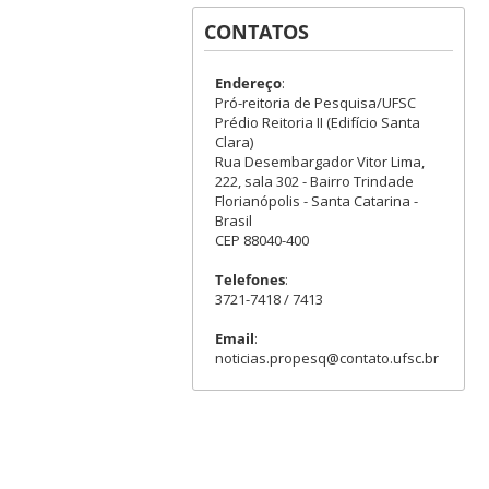
CONTATOS
Endereço
:
Pró-reitoria de Pesquisa/UFSC
Prédio Reitoria II (Edifício Santa
Clara)
Rua Desembargador Vitor Lima,
222, sala 302 - Bairro Trindade
Florianópolis - Santa Catarina -
Brasil
CEP 88040-400
Telefones
:
3721-7418 / 7413
Email
:
noticias.propesq@contato.ufsc.br