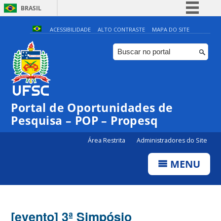
BRASIL
Simplifique!
ACESSIBILIDADE
ALTO CONTRASTE
MAPA DO SITE
Comunica BR
Participe
Acesso à informação
Legislação
Portal de Oportunidades de
Canais
Pesquisa – POP – Propesq
Área Restrita
Administradores do Site
MENU
[evento] 3ª Simpósio