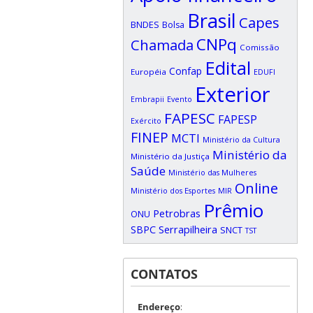
Brasil
Capes
BNDES
Bolsa
CNPq
Chamada
Comissão
Edital
Confap
Européia
EDUFI
Exterior
Embrapii
Evento
FAPESC
FAPESP
Exército
FINEP
MCTI
Ministério da Cultura
Ministério da
Ministério da Justiça
Saúde
Ministério das Mulheres
Online
Ministério dos Esportes
MIR
Prêmio
Petrobras
ONU
SBPC
Serrapilheira
SNCT
TST
CONTATOS
Endereço
: