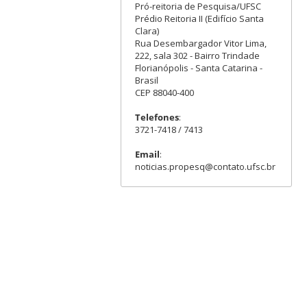
Pró-reitoria de Pesquisa/UFSC
Prédio Reitoria II (Edifício Santa
Clara)
Rua Desembargador Vitor Lima,
222, sala 302 - Bairro Trindade
Florianópolis - Santa Catarina -
Brasil
CEP 88040-400
Telefones
:
3721-7418 / 7413
Email
:
noticias.propesq@contato.ufsc.br