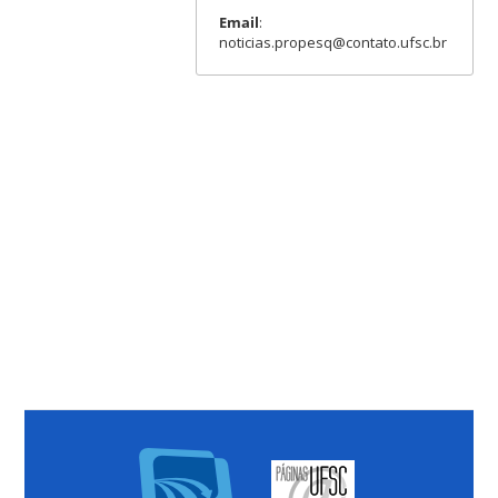
Email
:
noticias.propesq@contato.ufsc.br