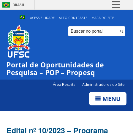
BRASIL
Simplifique!
ACESSIBILIDADE
ALTO CONTRASTE
MAPA DO SITE
Comunica BR
Participe
Acesso à informação
Legislação
Portal de Oportunidades de
Canais
Pesquisa – POP – Propesq
Área Restrita
Administradores do Site
MENU
Edital nº 10/2023 – Programa