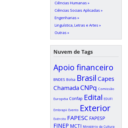
Ciências Humanas »
Ciências Sociais Aplicadas »
Engenharias »
Linguística, Letras e Artes »
Outras »
Nuvem de Tags
Apoio financeiro
Brasil
Capes
BNDES
Bolsa
CNPq
Chamada
Comissão
Edital
Confap
Européia
EDUFI
Exterior
Embrapii
Evento
FAPESC
FAPESP
Exército
FINEP
MCTI
Ministério da Cultura