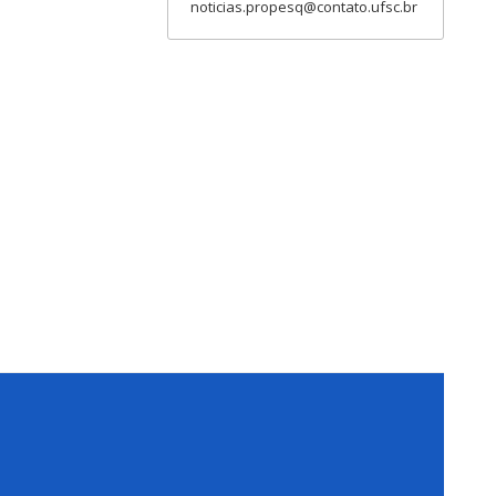
noticias.propesq@contato.ufsc.br