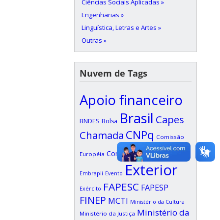
Ciências Sociais Aplicadas »
Engenharias »
Linguística, Letras e Artes »
Outras »
Nuvem de Tags
Apoio financeiro
Brasil
Capes
BNDES
Bolsa
CNPq
Chamada
Comissão
Edital
Confap
Européia
EDUFI
Exterior
Embrapii
Evento
FAPESC
FAPESP
Exército
FINEP
MCTI
Ministério da Cultura
Ministério da
Ministério da Justiça