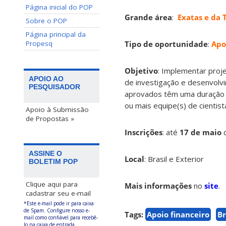
Página inicial do POP
Grande área
:
Exatas e da 
Sobre o POP
Página principal da
Propesq
Tipo de oportunidade
:
Apo
Objetivo
: Implementar proje
APOIO AO
de investigação e desenvolv
PESQUISADOR
aprovados têm uma duração d
ou mais equipe(s) de cientist
Apoio à Submissão
de Propostas »
Inscrições
:
até
17 de maio
ASSINE O
Local
: Brasil e Exterior
BOLETIM POP
Clique aqui para
Mais informações
no
site
.
cadastrar seu e-mail
*Este e-mail pode ir para caixa
de Spam. Configure nosso e-
Tags:
Apoio financeiro
Br
mail como confiável para recebê-
lo na caixa de entrada.