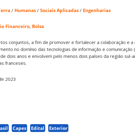
Terra
/
Humanas
/
Sociais Aplicadas
/
Engenharias
io Financeiro
,
Bolsa
tos conjuntos, a fim de promover e fortalecer a colaboração e a
imento no domínio das tecnologias de informação e comunicação (
e dois anos e envolvem pelo menos dois países da região sul-
as franceses.
de 2023
asil
Capes
Edital
Exterior