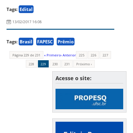
Tags:
Edital
13/02/2017 16:08
Tags:
Brasil
FAPESC
Prêmio
Página 229 de 231
« Primeiro
‹ Anterior
225
226
227
228
229
230
231
Próximo ›
Acesse o site: