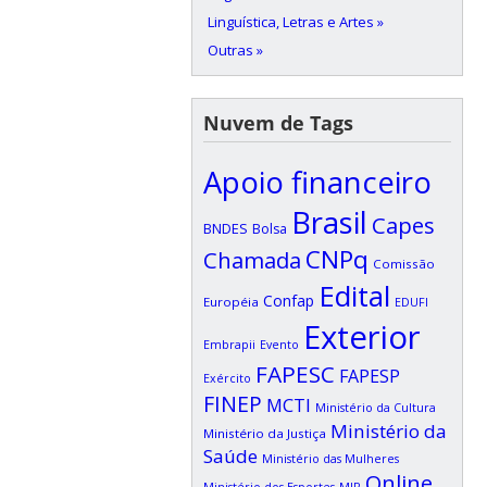
Linguística, Letras e Artes »
Outras »
Nuvem de Tags
Apoio financeiro
Brasil
Capes
BNDES
Bolsa
CNPq
Chamada
Comissão
Edital
Confap
Européia
EDUFI
Exterior
Embrapii
Evento
FAPESC
FAPESP
Exército
FINEP
MCTI
Ministério da Cultura
Ministério da
Ministério da Justiça
Saúde
Ministério das Mulheres
Online