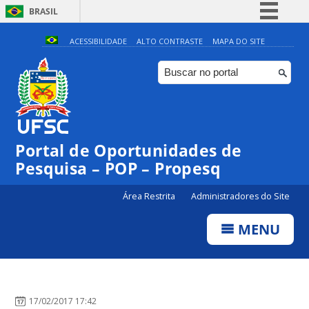
BRASIL
Simplifique!
ACESSIBILIDADE
ALTO CONTRASTE
MAPA DO SITE
Comunica BR
Participe
Acesso à informação
Legislação
Portal de Oportunidades de
Canais
Pesquisa – POP – Propesq
Área Restrita
Administradores do Site
MENU
17/02/2017 17:42