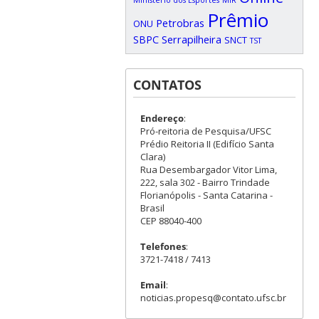
Ministério dos Esportes
MIR
Prêmio
Petrobras
ONU
SBPC
Serrapilheira
SNCT
TST
CONTATOS
Endereço
:
Pró-reitoria de Pesquisa/UFSC
Prédio Reitoria II (Edifício Santa
Clara)
Rua Desembargador Vitor Lima,
222, sala 302 - Bairro Trindade
Florianópolis - Santa Catarina -
Brasil
CEP 88040-400
Telefones
:
3721-7418 / 7413
Email
:
noticias.propesq@contato.ufsc.br