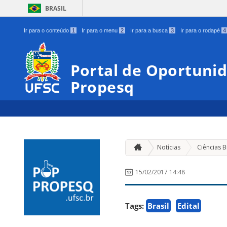
BRASIL
Ir para o conteúdo
1
Ir para o menu
2
Ir para a busca
3
Ir para o rodapé
4
Portal de Oportunid
Propesq
Notícias
Ciências B
15/02/2017 14:48
Tags:
Brasil
Edital