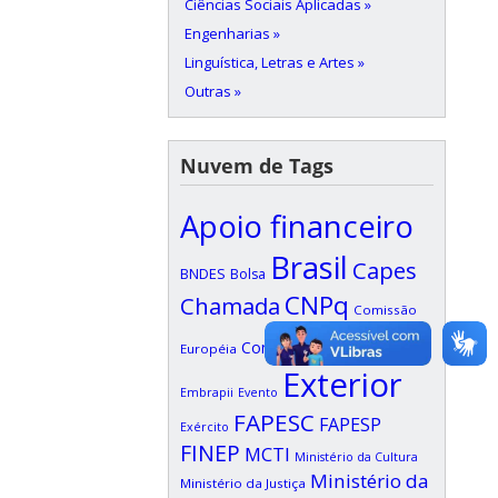
Ciências Sociais Aplicadas »
Engenharias »
Linguística, Letras e Artes »
Outras »
Nuvem de Tags
Apoio financeiro
Brasil
Capes
BNDES
Bolsa
CNPq
Chamada
Comissão
Edital
Confap
Européia
EDUFI
Exterior
Embrapii
Evento
FAPESC
FAPESP
Exército
FINEP
MCTI
Ministério da Cultura
Ministério da
Ministério da Justiça