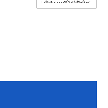
noticias.propesq@contato.ufsc.br