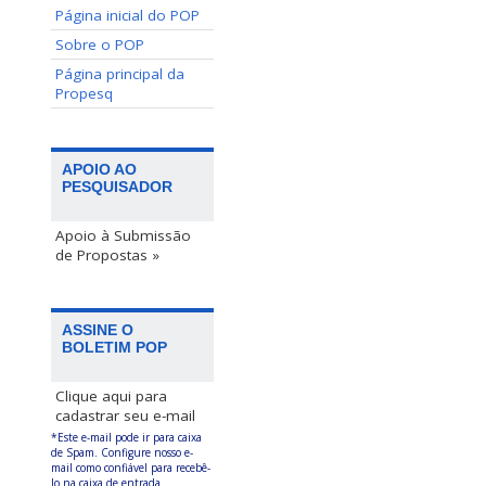
Página inicial do POP
Sobre o POP
Página principal da
Propesq
APOIO AO
PESQUISADOR
Apoio à Submissão
de Propostas »
ASSINE O
BOLETIM POP
Clique aqui para
cadastrar seu e-mail
*Este e-mail pode ir para caixa
de Spam. Configure nosso e-
mail como confiável para recebê-
lo na caixa de entrada.