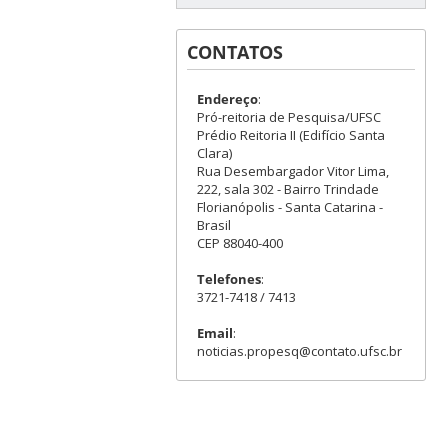
CONTATOS
Endereço
:
Pró-reitoria de Pesquisa/UFSC
Prédio Reitoria II (Edifício Santa
Clara)
Rua Desembargador Vitor Lima,
222, sala 302 - Bairro Trindade
Florianópolis - Santa Catarina -
Brasil
CEP 88040-400
Telefones
:
3721-7418 / 7413
Email
:
noticias.propesq@contato.ufsc.br