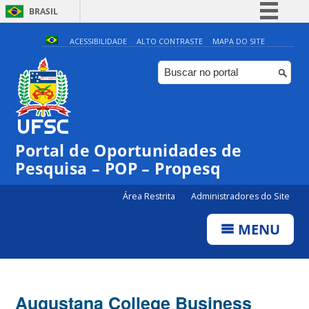
BRASIL
Simplifique!
ACESSIBILIDADE
ALTO CONTRASTE
MAPA DO SITE
Comunica BR
Participe
Acesso à informação
Legislação
Portal de Oportunidades de
Canais
Pesquisa – POP – Propesq
Área Restrita
Administradores do Site
MENU
Augustana College Business