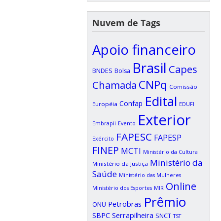
Nuvem de Tags
Apoio financeiro
Brasil
Capes
BNDES
Bolsa
CNPq
Chamada
Comissão
Edital
Confap
Européia
EDUFI
Exterior
Embrapii
Evento
FAPESC
FAPESP
Exército
FINEP
MCTI
Ministério da Cultura
Ministério da
Ministério da Justiça
Saúde
Ministério das Mulheres
Online
Ministério dos Esportes
MIR
Prêmio
Petrobras
ONU
SBPC
Serrapilheira
SNCT
TST