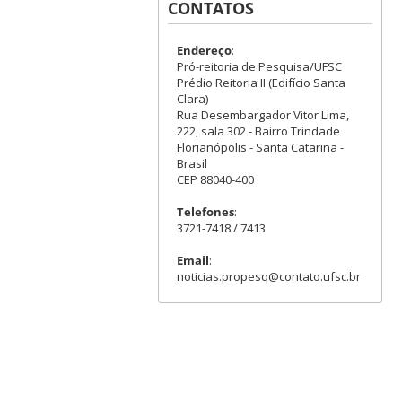
CONTATOS
Endereço
:
Pró-reitoria de Pesquisa/UFSC
Prédio Reitoria II (Edifício Santa
Clara)
Rua Desembargador Vitor Lima,
222, sala 302 - Bairro Trindade
Florianópolis - Santa Catarina -
Brasil
CEP 88040-400
Telefones
:
3721-7418 / 7413
Email
:
noticias.propesq@contato.ufsc.br