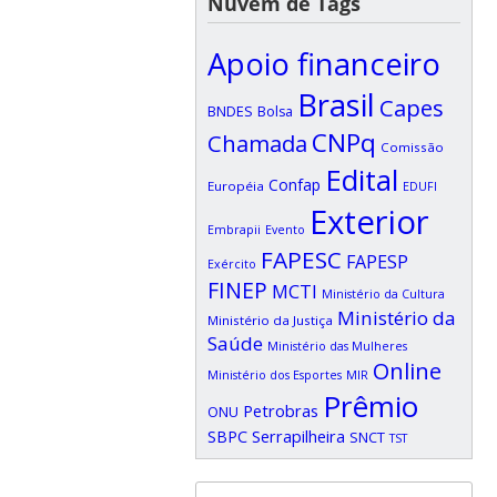
Nuvem de Tags
Apoio financeiro
Brasil
Capes
BNDES
Bolsa
CNPq
Chamada
Comissão
Edital
Confap
Européia
EDUFI
Exterior
Embrapii
Evento
FAPESC
FAPESP
Exército
FINEP
MCTI
Ministério da Cultura
Ministério da
Ministério da Justiça
Saúde
Ministério das Mulheres
Online
Ministério dos Esportes
MIR
Prêmio
Petrobras
ONU
SBPC
Serrapilheira
SNCT
TST