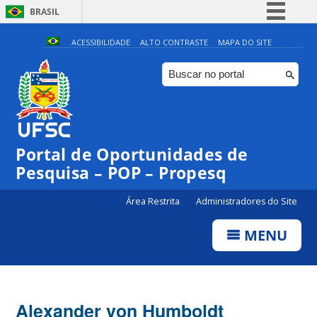
BRASIL
Simplifique!
ACESSIBILIDADE
ALTO CONTRASTE
MAPA DO SITE
Comunica BR
Participe
Acesso à informação
Legislação
Portal de Oportunidades de
Canais
Pesquisa – POP – Propesq
Área Restrita
Administradores do Site
MENU
Alexander von Humboldt