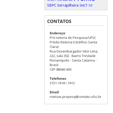
SBPC
Serrapilheira
SNCT
TST
CONTATOS
Endereço
:
Pró-reitoria de Pesquisa/UFSC
Prédio Reitoria II (Edifício Santa
Clara)
Rua Desembargador Vitor Lima,
222, sala 302 - Bairro Trindade
Florianópolis - Santa Catarina -
Brasil
CEP 88040-400
Telefones
:
3721-7418 / 7413
Email
:
noticias.propesq@contato.ufsc.br