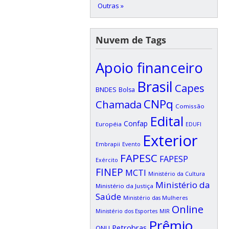
Outras »
Nuvem de Tags
Apoio financeiro
Brasil
Capes
BNDES
Bolsa
CNPq
Chamada
Comissão
Edital
Confap
Européia
EDUFI
Exterior
Embrapii
Evento
FAPESC
FAPESP
Exército
FINEP
MCTI
Ministério da Cultura
Ministério da
Ministério da Justiça
Saúde
Ministério das Mulheres
Online
Ministério dos Esportes
MIR
Prêmio
Petrobras
ONU