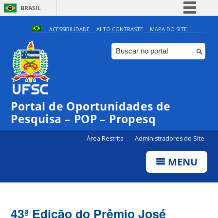
BRASIL
Simplifique!
ACESSIBILIDADE
ALTO CONTRASTE
MAPA DO SITE
Comunica BR
Participe
Acesso à informação
Legislação
Portal de Oportunidades de
Canais
Pesquisa – POP – Propesq
Área Restrita
Administradores do Site
MENU
43ª Edição do Prêmio José