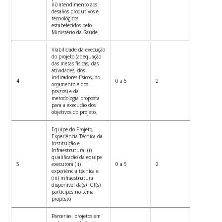
iii) atendimento aos
desafios produtivos e
tecnológicos
estabelecidos pelo
Ministério da Saúde.
Viabilidade da execução
do projeto (adequação
das metas físicas, das
atividades, dos
indicadores físicos, do
4
0 a 5
2
orçamento e dos
prazos) e da
metodologia proposta
para a execução dos
objetivos do projeto.
Equipe do Projeto,
Experiência Técnica da
Instituição e
Infraestrutura: (i)
qualificação da equipe
5
executora (ii)
0 a 5
2
experiência técnica e
(iii) infraestrutura
disponível da(s) ICT(s)
partícipes no tema
proposto
Parcerias: projetos em