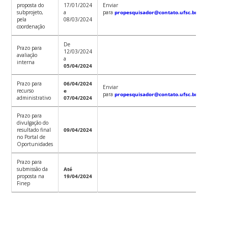
proposta do
17/01/2024
Enviar
subprojeto,
a
para
propesquisador@contato.ufsc.br
pela
08/03/2024
coordenação
De
Prazo para
12/03/2024
avaliação
a
interna
05/04/2024
Prazo para
06/04/2024
Enviar
recurso
e
para
propesquisador@contato.ufsc.br
administrativo
07/04/2024
Prazo para
divulgação do
resultado final
09/04/2024
no Portal de
Oportunidades
Prazo para
submissão da
Até
proposta na
19/04/2024
Finep