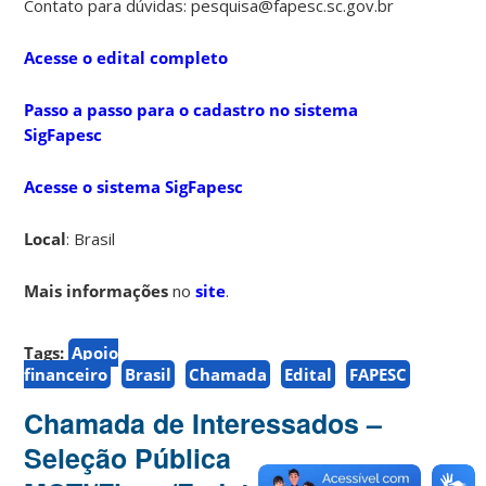
Contato para dúvidas: pesquisa@fapesc.sc.gov.br
Acesse o edital completo
Passo a passo para o cadastro no sistema
SigFapesc
Acesse o sistema SigFapesc
Local
: Brasil
Mais informações
no
site
.
Tags:
Apoio
financeiro
Brasil
Chamada
Edital
FAPESC
Chamada de Interessados –
Seleção Pública