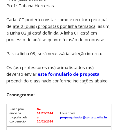
Prof.ª Tatiana Herrerias
Cada ICT poderá constar como executora principal
de
até 2 (duas) propostas por linha temática,
assim,
a Linha 02 já está definida. A linha 01 está em
processo de análise quanto à fusão de propostas.
Para a linha 03, será necessária seleção interna:
Os (as) professores (as) acima listados (as)
deverão enviar
este formulário de proposta
preenchido e assinado conforme indicações abaixo:
Cronograma:
Prazo para
De
envio da
09/02/2024
Enviar para
proposta pela
a
propesquisador@contato.ufsc.br
coordenação
20/02/2024