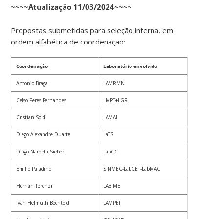
~~~~Atualização 11/03/2024~~~~
Propostas submetidas para seleção interna, em
ordem alfabética de coordenação:
Coordenação
Laboratório envolvido
Antonio Braga
LAMRMN
Celso Peres Fernandes
LMPT+LGR
Cristian Soldi
LAMAI
Diego Alexandre Duarte
LaTS
Diogo Nardelli Siebert
LabCC
Emilio Paladino
SINMEC-LabCET-LabMAC
Hernán Terenzi
LABIME
Ivan Helmuth Bechtold
LAMPEF