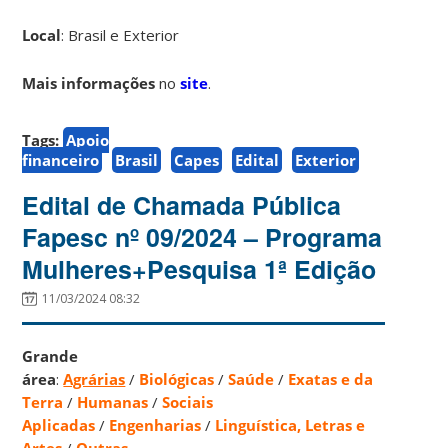
Local
: Brasil e Exterior
Mais informações
no
site
.
Tags:
Apoio
financeiro
Brasil
Capes
Edital
Exterior
Edital de Chamada Pública
Fapesc nº 09/2024 – Programa
Mulheres+Pesquisa 1ª Edição
11/03/2024 08:32
Grande
área
:
Agrárias
/
Biológicas
/
Saúde
/
Exatas e da
Terra
/
Humanas
/
Sociais
Aplicadas
/
Engenharias
/
Linguística, Letras e
Artes
/
Outras