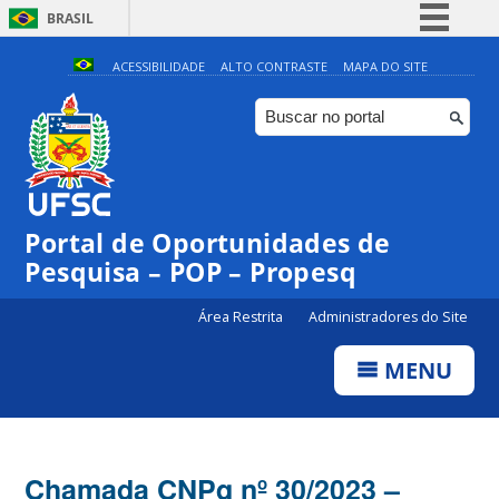
BRASIL
Simplifique!
ACESSIBILIDADE
ALTO CONTRASTE
MAPA DO SITE
Comunica BR
Participe
Acesso à informação
Legislação
Portal de Oportunidades de
Canais
Pesquisa – POP – Propesq
Área Restrita
Administradores do Site
MENU
Chamada CNPq nº 30/2023 –