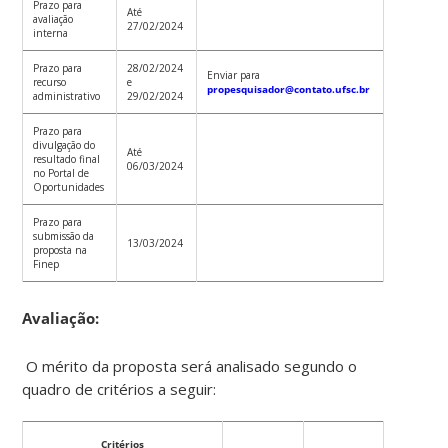
Prazo para
Até
avaliação
27/02/2024
interna
Prazo para
28/02/2024
Enviar para
recurso
e
propesquisador@contato.ufsc.br
administrativo
29/02/2024
Prazo para
divulgação do
Até
resultado final
06/03/2024
no Portal de
Oportunidades
Prazo para
submissão da
13/03/2024
proposta na
Finep
Avaliação:
O mérito da proposta será analisado segundo o
quadro de critérios a seguir:
Critérios