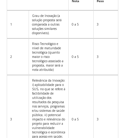
Nota
Peso
Grau de Inovação (a
solução proposta será
1
comparada a outras
0 a 5
3
soluções similares
disponíveis).
Risco Tecnológico e
nível de maturidade
tecnológica (quanto
2
maior o risco
0 a 5
3
tecnológico associado a
proposta, maior será a
nota atribuída)
Relevância da Inovação:
i) aplicabilidade para o
SUS, no que se refere à
factibilidade de
utilização dos
resultados da pesquisa
nos serviços, programas
e/ou sistemas de saúde
pública; ii) potencial
3
impacto e relevância do
0 a 5
3
projeto para reduzir a
vulnerabilidade
tecnológica e econômica
para acesso em saúde;