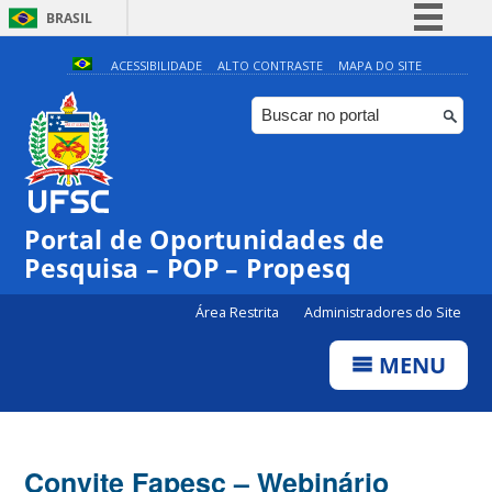
BRASIL
Simplifique!
ACESSIBILIDADE
ALTO CONTRASTE
MAPA DO SITE
Comunica BR
Participe
Acesso à informação
Legislação
Portal de Oportunidades de
Canais
Pesquisa – POP – Propesq
Área Restrita
Administradores do Site
MENU
Convite Fapesc – Webinário