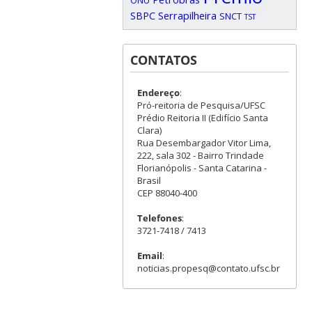
ONU
SBPC
Serrapilheira
SNCT
TST
CONTATOS
Endereço
:
Pró-reitoria de Pesquisa/UFSC
Prédio Reitoria II (Edifício Santa
Clara)
Rua Desembargador Vitor Lima,
222, sala 302 - Bairro Trindade
Florianópolis - Santa Catarina -
Brasil
CEP 88040-400
Telefones
:
3721-7418 / 7413
Email
:
noticias.propesq@contato.ufsc.br