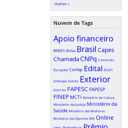
Outras »
Nuvem de Tags
Apoio financeiro
Brasil
Capes
BNDES
Bolsa
CNPq
Chamada
Comissão
Edital
Confap
Européia
EDUFI
Exterior
Embrapii
Evento
FAPESC
FAPESP
Exército
FINEP
MCTI
Ministério da Cultura
Ministério da
Ministério da Justiça
Saúde
Ministério das Mulheres
Online
Ministério dos Esportes
MIR
Prêmio
Petrobras