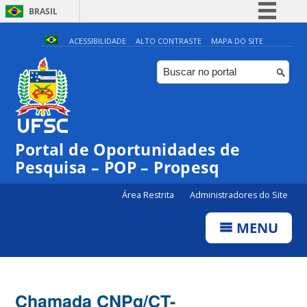
BRASIL
Simplifique!
ACESSIBILIDADE
ALTO CONTRASTE
MAPA DO SITE
Comunica BR
Participe
Acesso à informação
Legislação
Portal de Oportunidades de
Canais
Pesquisa – POP – Propesq
Área Restrita
Administradores do Site
MENU
Chamada CNPq/CT-