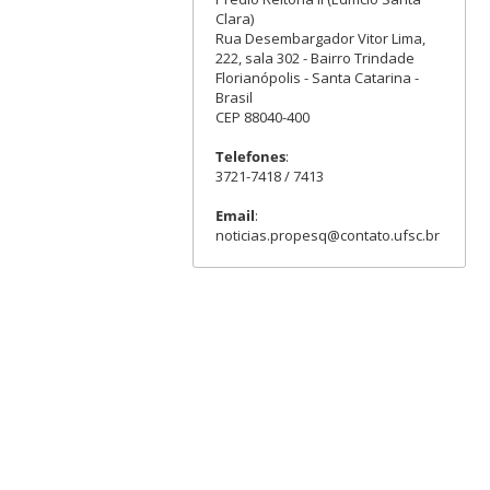
Clara)
Rua Desembargador Vitor Lima,
222, sala 302 - Bairro Trindade
Florianópolis - Santa Catarina -
Brasil
CEP 88040-400
Telefones
:
3721-7418 / 7413
Email
:
noticias.propesq@contato.ufsc.br