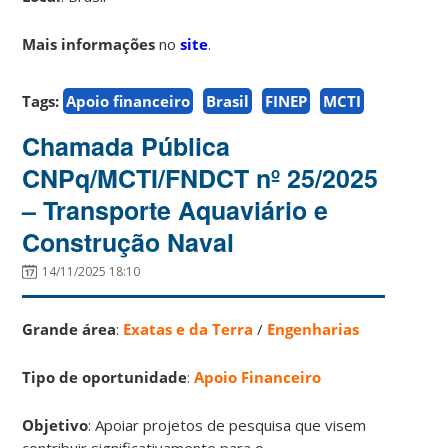
Mais informações
no
site
.
Tags:
Apoio financeiro
Brasil
FINEP
MCTI
Chamada Pública
CNPq/MCTI/FNDCT nº 25/2025
– Transporte Aquaviário e
Construção Naval
14/11/2025 18:10
Grande área
:
Exatas e da Terra
/
Engenharias
Tipo de oportunidade
:
Apoio Financeiro
Objetivo
: Apoiar projetos de pesquisa que visem
contribuir significativamente para o