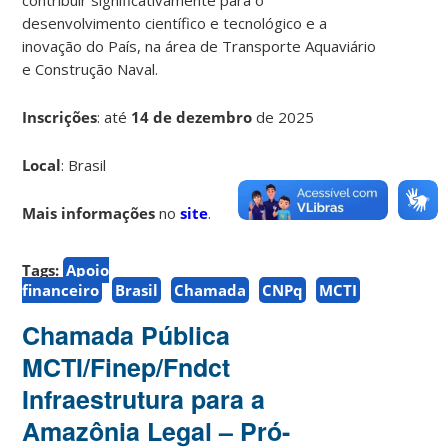
desenvolvimento científico e tecnológico e a
inovação do País, na área de Transporte Aquaviário
e Construção Naval.
Inscrições
:
até
14 de dezembro
de 2025
Local
: Brasil
Mais informações
no
site
.
Tags:
Apoio
financeiro
Brasil
Chamada
CNPq
MCTI
Chamada Pública
MCTI/Finep/Fndct
Infraestrutura para a
Amazônia Legal – Pró-