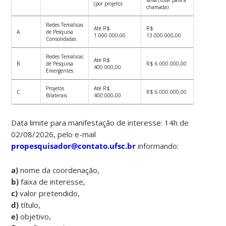
(por projeto)
chamada)
Redes Temáticas
Até R$
R$
A
de Pesquisa
1.000.000,00
13.000.000,00
Consolidadas
Redes Temáticas
Até R$
B
de Pesquisa
R$ 6.000.000,00
400.000,00
Emergentes
Projetos
Até R$
C
R$ 6.000.000,00
Bilaterais
400.000,00
Data limite para manifestação de interesse: 14h de
02/08/2026, pelo e-mail
propesquisador@contato.ufsc.br
informando:
a)
nome da coordenação,
b)
faixa de interesse,
c)
valor pretendido,
d)
título,
e)
objetivo,