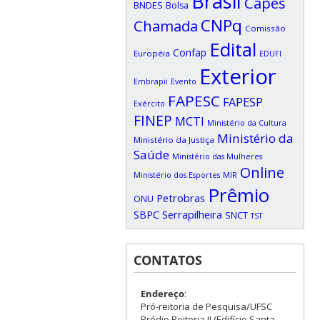
Brasil
Capes
BNDES
Bolsa
CNPq
Chamada
Comissão
Edital
Confap
Européia
EDUFI
Exterior
Embrapii
Evento
FAPESC
FAPESP
Exército
FINEP
MCTI
Ministério da Cultura
Ministério da
Ministério da Justiça
Saúde
Ministério das Mulheres
Online
Ministério dos Esportes
MIR
Prêmio
Petrobras
ONU
SBPC
Serrapilheira
SNCT
TST
CONTATOS
Endereço
:
Pró-reitoria de Pesquisa/UFSC
Prédio Reitoria II (Edifício Santa