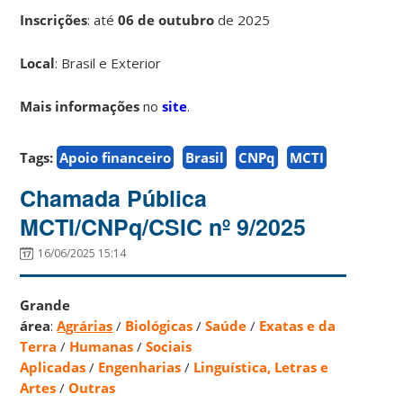
Inscrições
:
até
06 de outubro
de 2025
Local
: Brasil e Exterior
Mais informações
no
site
.
Tags:
Apoio financeiro
Brasil
CNPq
MCTI
Chamada Pública
MCTI/CNPq/CSIC nº 9/2025
16/06/2025 15:14
Grande
área
:
Agrárias
/
Biológicas
/
Saúde
/
Exatas e da
Terra
/
Humanas
/
Sociais
Aplicadas
/
Engenharias
/
Linguística, Letras e
Artes
/
Outras