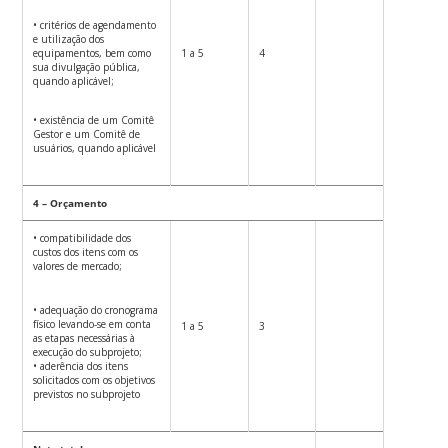
• critérios de agendamento
e utilização dos
equipamentos, bem como
1 a 5
4
sua divulgação pública,
quando aplicável;
• existência de um Comitê
Gestor e um Comitê de
usuários, quando aplicável
4 – Orçamento
• compatibilidade dos
custos dos itens com os
valores de mercado;
• adequação do cronograma
físico levando-se em conta
1 a 5
3
as etapas necessárias à
execução do subprojeto;
• aderência dos itens
solicitados com os objetivos
previstos no subprojeto