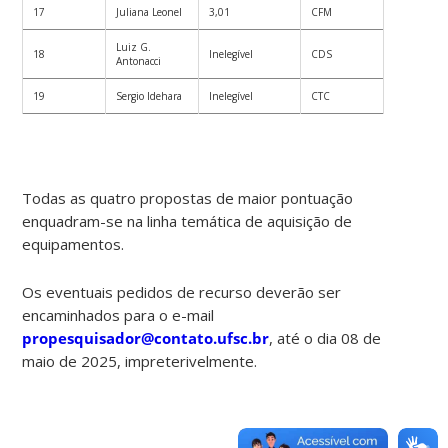
17
Juliana Leonel
3,01
CFM
Luiz G.
18
Inelegível
CDS
Antonacci
19
Sergio Idehara
Inelegível
CTC
Todas as quatro propostas de maior pontuação
enquadram-se na linha temática de aquisição de
equipamentos.
Os eventuais pedidos de recurso deverão ser
encaminhados para o e-mail
propesquisador@contato.ufsc.br
, até o dia 08 de
maio de 2025, impreterivelmente.