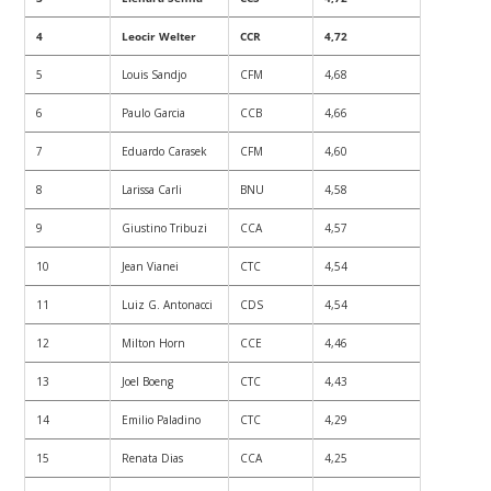
4
Leocir Welter
CCR
4,72
5
Louis Sandjo
CFM
4,68
6
Paulo Garcia
CCB
4,66
7
Eduardo Carasek
CFM
4,60
8
Larissa Carli
BNU
4,58
9
Giustino Tribuzi
CCA
4,57
10
Jean Vianei
CTC
4,54
11
Luiz G. Antonacci
CDS
4,54
12
Milton Horn
CCE
4,46
13
Joel Boeng
CTC
4,43
14
Emilio Paladino
CTC
4,29
15
Renata Dias
CCA
4,25