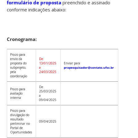
formulário de proposta
preenchido e assinado
conforme indicações abaixo:
Cronograma:
Prazo para
envio da
De
proposta do
13/01/2025
Enviar para
subprojeto,
a
propesquisador@contato.ufsc.br
pela
24/03/2025
coordenação
De
Prazo para
25/03/2025
avaliação
a
interna
09/04/2025
Prazo para
divulgação do
resultado
09/04/2025
preliminar no
Portal de
Oportunidades