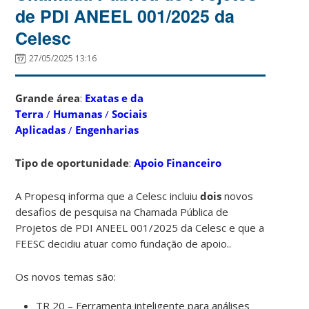
de PDI ANEEL 001/2025 da
Celesc
27/05/2025 13:16
Grande área
:
Exatas e da
Terra
/
Humanas
/
Sociais
Aplicadas
/
Engenharias
Tipo de oportunidade
:
Apoio Financeiro
A Propesq informa que a Celesc incluiu
dois
novos
desafios de pesquisa na Chamada Pública de
Projetos de PDI ANEEL 001/2025 da Celesc e que a
FEESC decidiu atuar como fundação de apoio..
Os novos temas são:
TR 20 – Ferramenta inteligente para análises