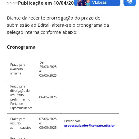
~~~~Publicação em 10/04/2025~~~~
Diante da recente prorrogação do prazo de
submissão ao Edital, altera-se o cronograma da
seleção interna conforme abaixo:
Cronograma
De
Prazo para
25/03/2025
avaliação
a
interna
05/05/2025
Prazo para
divulgação do
resultado
06/05/2025
preliminar no
Portal de
Oportunidades
Prazo para
07/05/2025
Enviar para
recurso
e
propesquisador@contato.ufsc.br
administrativo
08/05/2025
Prazo para