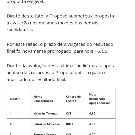
proposta elegível.
Diante deste fato, a Propesq submeteu a proposta
à avaliação nos mesmos moldes das demais
candidaturas.
Por esta razão, o prazo de divulgação do resultado
final foi novamente prorrogado, para hoje 16/05.
Diante da avaliação desta última candidatura e após
análise dos recursos, a Propesq publica quadro
atualizado do resultado final:
Nota
Nome
Centro de
Classif.
ponderada
Coordenação
Ensino
após recursos
1
Hernán Terenzi
CCB
4,82
2
Eduardo Moreira
BIOT
4,76
3
Elenara Senna
CCS
4,72