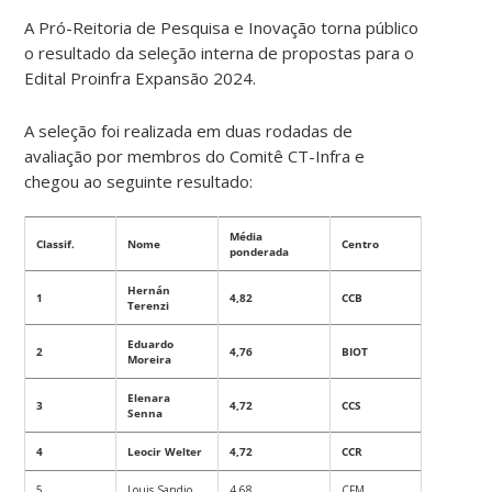
A Pró-Reitoria de Pesquisa e Inovação torna público
o resultado da seleção interna de propostas para o
Edital Proinfra Expansão 2024.
A seleção foi realizada em duas rodadas de
avaliação por membros do Comitê CT-Infra e
chegou ao seguinte resultado:
Média
Classif.
Nome
Centro
ponderada
Hernán
1
4,82
CCB
Terenzi
Eduardo
2
4,76
BIOT
Moreira
Elenara
3
4,72
CCS
Senna
4
Leocir Welter
4,72
CCR
5
Louis Sandjo
4,68
CFM