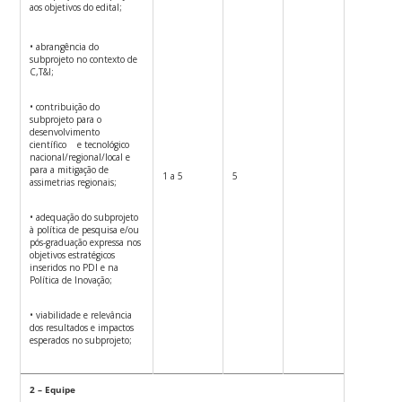
aos objetivos do edital;
• abrangência do
subprojeto no contexto de
C,T&I;
• contribuição do
subprojeto para o
desenvolvimento
científico e tecnológico
nacional/regional/local e
para a mitigação de
1 a 5
5
assimetrias regionais;
• adequação do subprojeto
à política de pesquisa e/ou
pós-graduação expressa nos
objetivos estratégicos
inseridos no PDI e na
Política de Inovação;
• viabilidade e relevância
dos resultados e impactos
esperados no subprojeto;
2 – Equipe