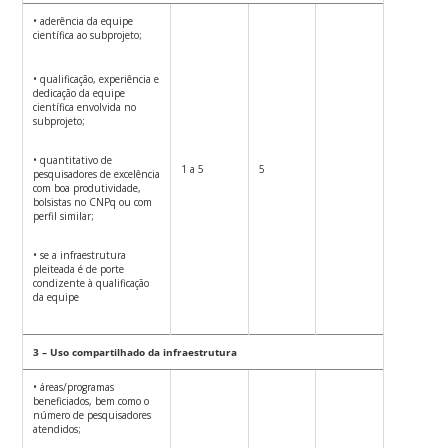
• aderência da equipe
científica ao subprojeto;
• qualificação, experiência e
dedicação da equipe
científica envolvida no
subprojeto;
• quantitativo de
1 a 5
5
pesquisadores de excelência
com boa produtividade,
bolsistas no CNPq ou com
perfil similar;
• se a infraestrutura
pleiteada é de porte
condizente à qualificação
da equipe
3 – Uso compartilhado da infraestrutura
• áreas/programas
beneficiados, bem como o
número de pesquisadores
atendidos;