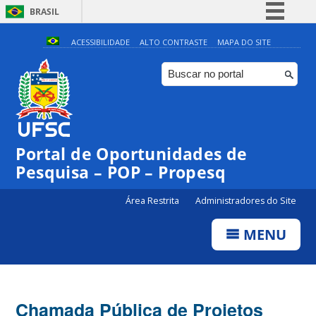
BRASIL
Simplifique!
ACESSIBILIDADE
ALTO CONTRASTE
MAPA DO SITE
Comunica BR
Participe
Acesso à informação
Legislação
Portal de Oportunidades de
Canais
Pesquisa – POP – Propesq
Área Restrita
Administradores do Site
MENU
Chamada Pública de Projetos