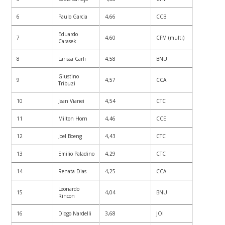
6
Paulo Garcia
4,66
CCB
Eduardo
7
4,60
CFM (multi)
Carasek
8
Larissa Carli
4,58
BNU
Giustino
9
4,57
CCA
Tribuzi
10
Jean Vianei
4,54
CTC
11
Milton Horn
4,46
CCE
12
Joel Boeng
4,43
CTC
13
Emilio Paladino
4,29
CTC
14
Renata Dias
4,25
CCA
Leonardo
15
4,04
BNU
Rincon
16
Diogo Nardelli
3,68
JOI