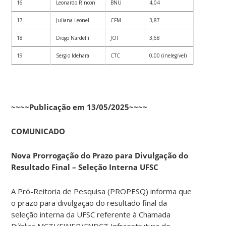
16
Leonardo Rincon
BNU
4,04
17
Juliana Leonel
CFM
3,87
18
Diogo Nardelli
JOI
3,68
19
Sergio Idehara
CTC
0,00 (inelegível)
~~~~Publicação em 13/05/2025~~~~
COMUNICADO
Nova Prorrogação do Prazo para Divulgação do
Resultado Final – Seleção Interna UFSC
A Pró-Reitoria de Pesquisa (PROPESQ) informa que
o prazo para divulgação do resultado final da
seleção interna da UFSC referente à Chamada
Pública MCTI/FINEP/FNDCT Infraestrutura de