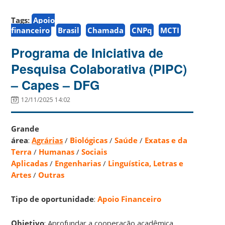
Tags:
Apoio
financeiro
Brasil
Chamada
CNPq
MCTI
Programa de Iniciativa de
Pesquisa Colaborativa (PIPC)
– Capes – DFG
12/11/2025 14:02
Grande
área
:
Agrárias
/
Biológicas
/
Saúde
/
Exatas e da
Terra
/
Humanas
/
Sociais
Aplicadas
/
Engenharias
/
Linguística, Letras e
Artes
/
Outras
Tipo de oportunidade
:
Apoio Financeiro
Objetivo
: Aprofundar a cooperação acadêmica