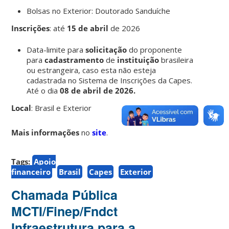
Bolsas no Exterior: Doutorado Sanduíche
Inscrições
:
até
15 de abril
de 2026
Data-limite para
solicitação
do proponente
para
cadastramento
de
instituição
brasileira
ou estrangeira, caso esta não esteja
cadastrada no Sistema de Inscrições da Capes.
Até o dia
08 de abril de 2026.
Local
: Brasil e Exterior
Mais informações
no
site
.
Tags:
Apoio
financeiro
Brasil
Capes
Exterior
Chamada Pública
MCTI/Finep/Fndct
Infraestrutura para a