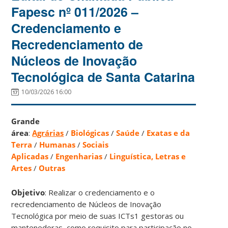
Fapesc nº 011/2026 –
Credenciamento e
Recredenciamento de
Núcleos de Inovação
Tecnológica de Santa Catarina
10/03/2026 16:00
Grande
área
:
Agrárias
/
Biológicas
/
Saúde
/
Exatas e da
Terra
/
Humanas
/
Sociais
Aplicadas
/
Engenharias
/
Linguística, Letras e
Artes
/
Outras
Objetivo
: Realizar o credenciamento e o
recredenciamento de Núcleos de Inovação
Tecnológica por meio de suas ICTs1 gestoras ou
mantenedoras, como requisito para participação no