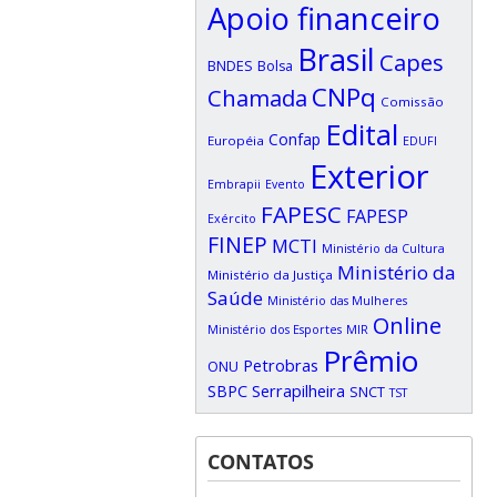
Apoio financeiro
Brasil
Capes
BNDES
Bolsa
CNPq
Chamada
Comissão
Edital
Confap
Européia
EDUFI
Exterior
Embrapii
Evento
FAPESC
FAPESP
Exército
FINEP
MCTI
Ministério da Cultura
Ministério da
Ministério da Justiça
Saúde
Ministério das Mulheres
Online
Ministério dos Esportes
MIR
Prêmio
Petrobras
ONU
SBPC
Serrapilheira
SNCT
TST
CONTATOS