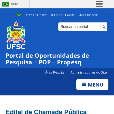
BRASIL
Simplifique!
ACESSIBILIDADE
ALTO CONTRASTE
MAPA DO SITE
Comunica BR
Participe
Acesso à informação
Legislação
Portal de Oportunidades de
Canais
Pesquisa – POP – Propesq
Área Restrita
Administradores do Site
MENU
Edital de Chamada Pública