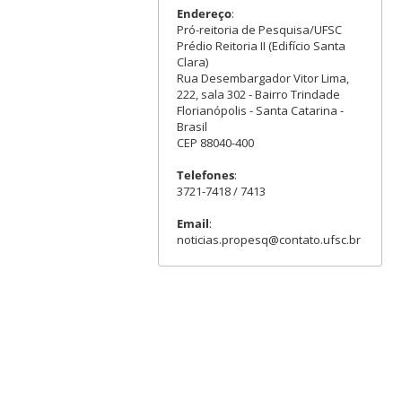
Endereço
:
Pró-reitoria de Pesquisa/UFSC
Prédio Reitoria II (Edifício Santa
Clara)
Rua Desembargador Vitor Lima,
222, sala 302 - Bairro Trindade
Florianópolis - Santa Catarina -
Brasil
CEP 88040-400
Telefones
:
3721-7418 / 7413
Email
:
noticias.propesq@contato.ufsc.br