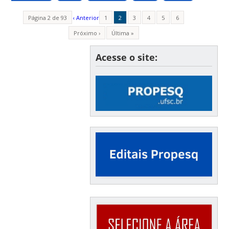
Página 2 de 93
‹ Anterior
1
2
3
4
5
6
Próximo ›
Última »
Acesse o site: