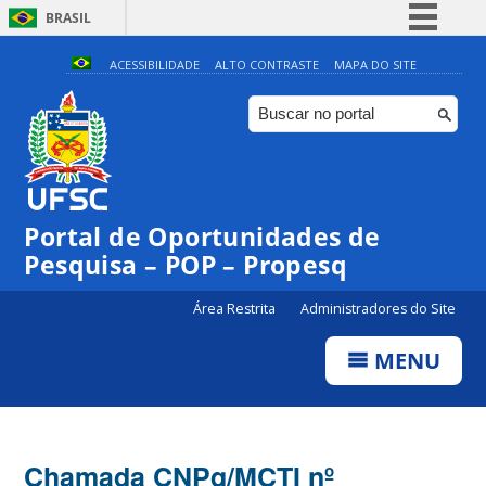
BRASIL
Simplifique!
ACESSIBILIDADE
ALTO CONTRASTE
MAPA DO SITE
Comunica BR
Participe
Acesso à informação
Legislação
Portal de Oportunidades de
Canais
Pesquisa – POP – Propesq
Área Restrita
Administradores do Site
MENU
Chamada CNPq/MCTI nº