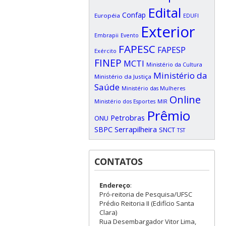
Edital
Confap
Européia
EDUFI
Exterior
Embrapii
Evento
FAPESC
FAPESP
Exército
FINEP
MCTI
Ministério da Cultura
Ministério da
Ministério da Justiça
Saúde
Ministério das Mulheres
Online
Ministério dos Esportes
MIR
Prêmio
Petrobras
ONU
SBPC
Serrapilheira
SNCT
TST
CONTATOS
Endereço
:
Pró-reitoria de Pesquisa/UFSC
Prédio Reitoria II (Edifício Santa
Clara)
Rua Desembargador Vitor Lima,