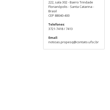
222, sala 302 - Bairro Trindade
Florianópolis - Santa Catarina -
Brasil
CEP 88040-400
Telefones
:
3721-7418 / 7413
Email
:
noticias.propesq@contato.ufsc.br