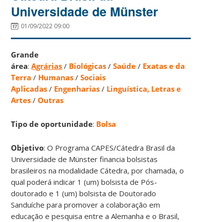
Universidade de Münster
01/09/2022 09:00
Grande
área
:
Agrárias
/
Biológicas
/
Saúde
/
Exatas e da
Terra
/
Humanas
/
Sociais
Aplicadas
/
Engenharias
/
Linguística, Letras e
Artes
/
Outras
Tipo de oportunidade
:
Bolsa
Objetivo
: O Programa CAPES/Cátedra Brasil da
Universidade de Münster financia bolsistas
brasileiros na modalidade Cátedra, por chamada, o
qual poderá indicar 1 (um) bolsista de Pós-
doutorado e 1 (um) bolsista de Doutorado
Sanduíche para promover a colaboração em
educação e pesquisa entre a Alemanha e o Brasil,