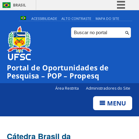
BRASIL
Simplifique!
ACESSIBILIDADE
ALTO CONTRASTE
MAPA DO SITE
Comunica BR
Participe
Acesso à informação
Legislação
Portal de Oportunidades de
Canais
Pesquisa – POP – Propesq
Área Restrita
Administradores do Site
MENU
Cátedra Brasil da