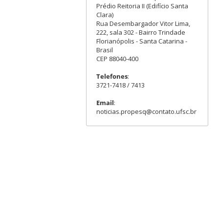
Prédio Reitoria II (Edifício Santa
Clara)
Rua Desembargador Vitor Lima,
222, sala 302 - Bairro Trindade
Florianópolis - Santa Catarina -
Brasil
CEP 88040-400
Telefones
:
3721-7418 / 7413
Email
:
noticias.propesq@contato.ufsc.br