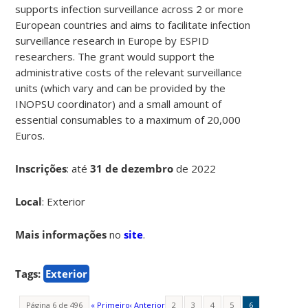
supports infection surveillance across 2 or more
European countries and aims to facilitate infection
surveillance research in Europe by ESPID
researchers. The grant would support the
administrative costs of the relevant surveillance
units (which vary and can be provided by the
INOPSU coordinator) and a small amount of
essential consumables to a maximum of 20,000
Euros.
Inscrições
:
até
31 de dezembro
de 2022
Local
: Exterior
Mais informações
no
site
.
Tags:
Exterior
Página 6 de 496
« Primeiro
‹ Anterior
2
3
4
5
6