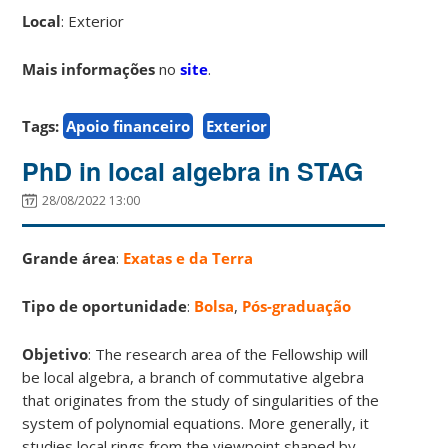
Local
: Exterior
Mais informações
no
site
.
Tags:
Apoio financeiro
Exterior
PhD in local algebra in STAG
28/08/2022 13:00
Grande área
:
Exatas e da Terra
Tipo de oportunidade
:
Bolsa
,
Pós-graduação
Objetivo
: The research area of the Fellowship will
be local algebra, a branch of commutative algebra
that originates from the study of singularities of the
system of polynomial equations. More generally, it
studies local rings from the viewpoint shaped by