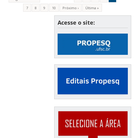
7
8
9
10
Próximo ›
Última »
Acesse o site: