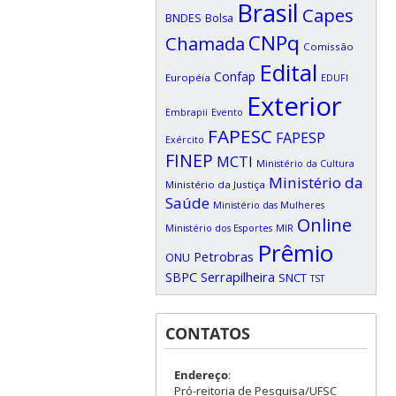
Brasil
Capes
BNDES
Bolsa
CNPq
Chamada
Comissão
Edital
Confap
Européia
EDUFI
Exterior
Embrapii
Evento
FAPESC
FAPESP
Exército
FINEP
MCTI
Ministério da Cultura
Ministério da
Ministério da Justiça
Saúde
Ministério das Mulheres
Online
Ministério dos Esportes
MIR
Prêmio
Petrobras
ONU
SBPC
Serrapilheira
SNCT
TST
CONTATOS
Endereço
:
Pró-reitoria de Pesquisa/UFSC