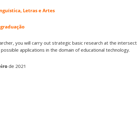
nguística, Letras e Artes
-graduação
archer, you will carry out strategic basic research at the intersecti
ith possible applications in the domain of educational technology.
eiro
de 2021