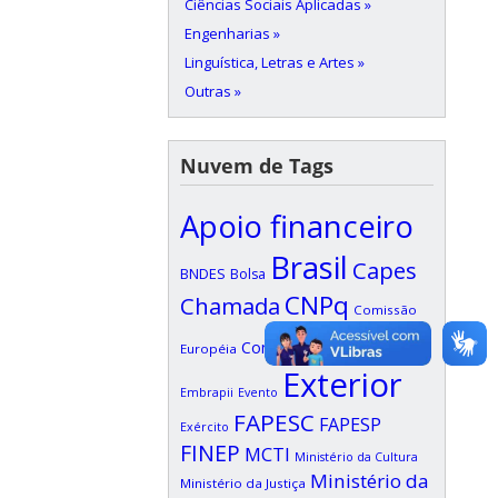
Ciências Sociais Aplicadas »
Engenharias »
Linguística, Letras e Artes »
Outras »
Nuvem de Tags
Apoio financeiro
Brasil
Capes
BNDES
Bolsa
CNPq
Chamada
Comissão
Edital
Confap
Européia
EDUFI
Exterior
Embrapii
Evento
FAPESC
FAPESP
Exército
FINEP
MCTI
Ministério da Cultura
Ministério da
Ministério da Justiça