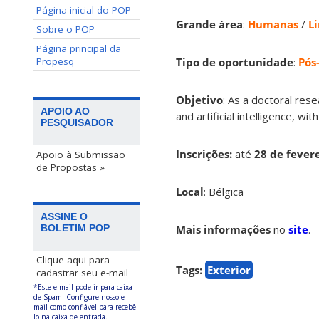
Página inicial do POP
Grande área
:
Humanas
/
Li
Sobre o POP
Página principal da
Propesq
Tipo de oportunidade
:
Pós
Objetivo
: As a doctoral rese
APOIO AO
and artificial intelligence, w
PESQUISADOR
Inscrições:
até
28 de fever
Apoio à Submissão
de Propostas »
Local
: Bélgica
ASSINE O
Mais informações
no
site
.
BOLETIM POP
Clique aqui para
Tags:
Exterior
cadastrar seu e-mail
*Este e-mail pode ir para caixa
de Spam. Configure nosso e-
mail como confiável para recebê-
lo na caixa de entrada.