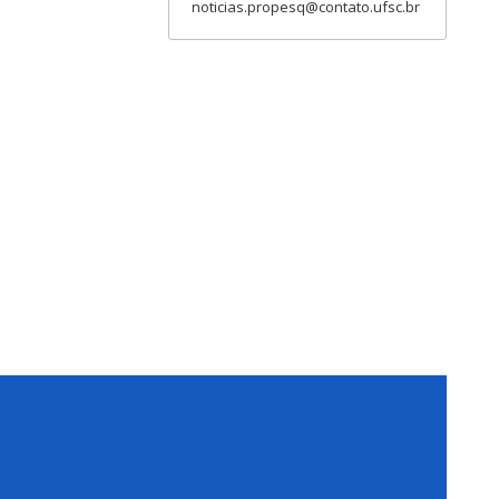
noticias.propesq@contato.ufsc.br