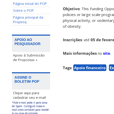
Página inicial do POP
Objetivo
: This Funding Opp
Sobre o POP
policies or large scale progr
Página principal da
physical activity, or sedent
Propesq
of obesity.
Inscrições
: até
05 de fevere
APOIO AO
PESQUISADOR
Mais informações
no
site
.
Apoio à Submissão
de Propostas »
Tags:
Apoio financeiro
Ex
ASSINE O
BOLETIM POP
Clique aqui para
cadastrar seu e-mail
*Este e-mail pode ir para caixa
de Spam. Configure nosso e-
mail como confiável para recebê-
lo na caixa de entrada.