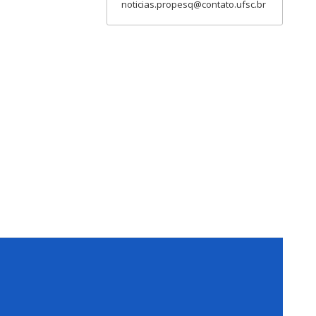
noticias.propesq@contato.ufsc.br