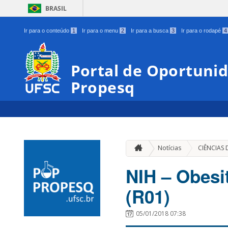
BRASIL
Ir para o conteúdo
1
Ir para o menu
2
Ir para a busca
3
Ir para o rodapé
4
Portal de Oportunid
Propesq
Notícias
CIÊNCIAS
NIH – Obesi
(R01)
05/01/2018 07:38