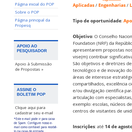
Página inicial do POP
Aplicadas
/
Engenharias
/
L
Sobre o POP
Página principal da
Tipo de oportunidade
:
Apo
Propesq
Objetivo
: O Conselho Nacio
Foundation (NRF) da Repúbli
APOIO AO
apresentarem propostas nos 
PESQUISADOR
vise(m) contribuir significat
São objetivos e diretrizes de
Apoio à Submissão
de Propostas »
tecnológico e de inovação do
áreas de interesse estratégi
compartilhados, excelência ci
ASSINE O
e/ou divulgação científica p
BOLETIM POP
articulação com especialista
exemplo: escolas, núcleos de
Clique aqui para
centros de visitantes de un
cadastrar seu e-mail
*Este e-mail pode ir para caixa
de Spam. Configure nosso e-
Inscrições
:
até
14 de agost
mail como confiável para recebê-
lo na caixa de entrada.