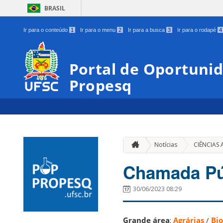
BRASIL
Ir para o conteúdo
1
Ir para o menu
2
Ir para a busca
3
Ir para o rodapé
4
Portal de Oportunid
Propesq
Notícias
CIÊNCIAS 
Chamada Pú
30/06/2023 08:29
Grande área
:
Agrárias
/
Bio