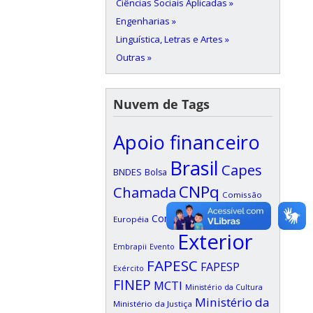
Ciências Sociais Aplicadas »
Engenharias »
Linguística, Letras e Artes »
Outras »
Nuvem de Tags
Apoio financeiro
Brasil
Capes
BNDES
Bolsa
CNPq
Chamada
Comissão
Edital
Confap
Européia
EDUFI
Exterior
Embrapii
Evento
FAPESC
FAPESP
Exército
FINEP
MCTI
Ministério da Cultura
Ministério da
Ministério da Justiça