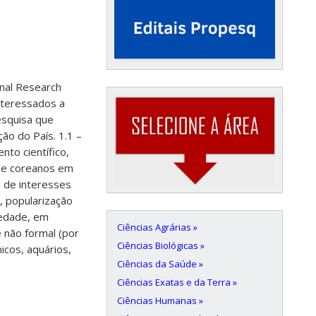
onal Research
nteressados a
esquisa que
ção do País. 1.1 –
nto científico,
s e coreanos em
s de interesses
, popularização
iedade, em
Ciências Agrárias »
e não formal (por
Ciências Biológicas »
icos, aquários,
Ciências da Saúde »
Ciências Exatas e da Terra »
Ciências Humanas »