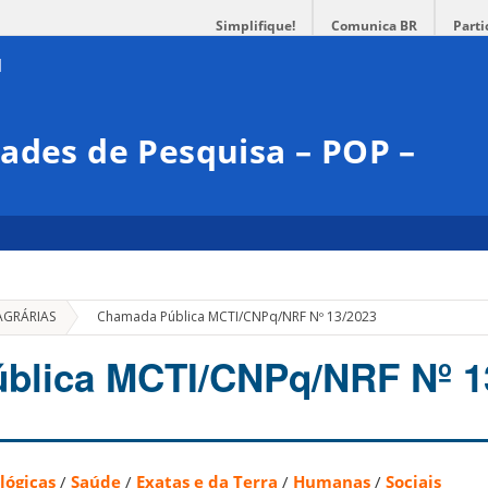
Simplifique!
Comunica BR
Parti
ades de Pesquisa – POP –
»
AGRÁRIAS
Chamada Pública MCTI/CNPq/NRF Nº 13/2023
blica MCTI/CNPq/NRF Nº 1
lógicas
/
Saúde
/
Exatas e da Terra
/
Humanas
/
Sociais