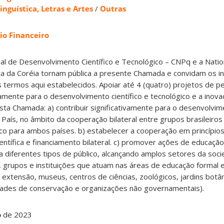
inguística, Letras e Artes
/
Outras
io Financeiro
nal de Desenvolvimento Científico e Tecnológico – CNPq e a Nati
ca da Coréia tornam pública a presente Chamada e convidam os i
termos aqui estabelecidos. Apoiar até 4 (quatro) projetos de p
ivamente para o desenvolvimento científico e tecnológico e a inova
sta Chamada: a) contribuir significativamente para o desenvolvime
 País, no âmbito da cooperação bilateral entre grupos brasileiro
co para ambos países. b) estabelecer a cooperação em princípio
entífica e financiamento bilateral. c) promover ações de educação
ara diferentes tipos de público, alcançando amplos setores da soc
s, grupos e instituições que atuam nas áreas de educação formal 
 extensão, museus, centros de ciências, zoológicos, jardins botân
idades de conservação e organizações não governamentais).
o
de 2023