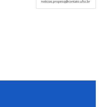
noticias.propesq@contato.ufsc.br