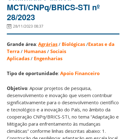
MCTI/CNPq/BRICS-STI nº
28/2023
28/11/2023 08:37
Grande área
:
Agrárias
/
Biológicas
/
Exatas e da
Terra
/
Humanas
/
Sociais
Aplicadas
/
Engenharias
Tipo de oportunidade
:
Apoio Financeiro
Objetivo
: Apoiar projetos de pesquisa,
desenvolvimento e inovação que visem contribuir
significativamente para o desenvolvimento científico
e tecnológico e a inovação do País, no âmbito da
cooperação CNPq/BRICS-STI, no tema “Adaptação e
Mitigação para enfrentamento às mudanças
climáticas” conforme linhas descritas abaixo: 1.
Construção de resiliência: adaptação em escala local