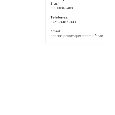
Brasil
CEP 88040-400
Telefones
:
3721-7418 / 7413
Email
:
noticias.propesq@contato.ufsc.br