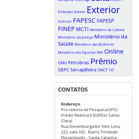
Exterior
Embrapii
Evento
FAPESC
FAPESP
Exército
FINEP
MCTI
Ministério da Cultura
Ministério da
Ministério da Justiça
Saúde
Ministério das Mulheres
Online
Ministério dos Esportes
MIR
Prêmio
Petrobras
ONU
SBPC
Serrapilheira
SNCT
TST
CONTATOS
Endereço
:
Pró-reitoria de Pesquisa/UFSC
Prédio Reitoria II (Edifício Santa
Clara)
Rua Desembargador Vitor Lima,
222, sala 302 - Bairro Trindade
Florianópolis - Santa Catarina -