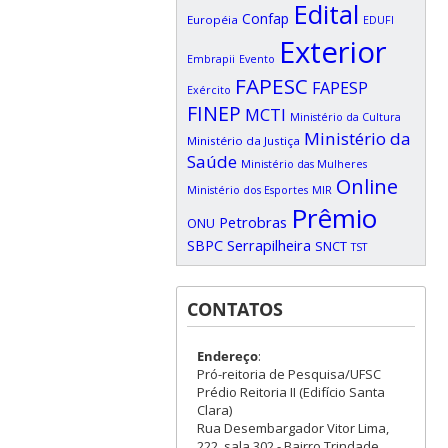
Edital
Confap
Européia
EDUFI
Exterior
Embrapii
Evento
FAPESC
FAPESP
Exército
FINEP
MCTI
Ministério da Cultura
Ministério da
Ministério da Justiça
Saúde
Ministério das Mulheres
Online
Ministério dos Esportes
MIR
Prêmio
Petrobras
ONU
SBPC
Serrapilheira
SNCT
TST
CONTATOS
Endereço
:
Pró-reitoria de Pesquisa/UFSC
Prédio Reitoria II (Edifício Santa
Clara)
Rua Desembargador Vitor Lima,
222, sala 302 - Bairro Trindade