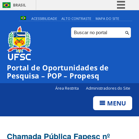
BRASIL
Simplifique!
ACESSIBILIDADE
ALTO CONTRASTE
MAPA DO SITE
Comunica BR
Participe
Acesso à informação
Legislação
Portal de Oportunidades de
Canais
Pesquisa – POP – Propesq
Área Restrita
Administradores do Site
MENU
Chamada Pública Fapesc nº