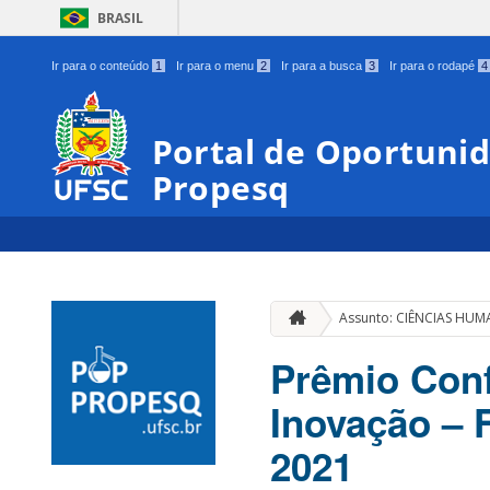
BRASIL
Ir para o conteúdo
1
Ir para o menu
2
Ir para a busca
3
Ir para o rodapé
4
Portal de Oportunid
Propesq
Assunto: CIÊNCIAS HU
Prêmio Conf
Inovação – 
2021