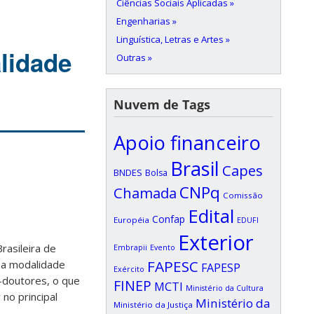
Ciências Sociais Aplicadas »
Engenharias »
Linguística, Letras e Artes »
lidade
Outras »
Nuvem de Tags
Apoio financeiro
Brasil
Capes
BNDES
Bolsa
CNPq
Chamada
Comissão
Edital
Confap
Européia
EDUFI
Exterior
rasileira de
Embrapii
Evento
FAPESC
 na modalidade
FAPESP
Exército
m-doutores, o que
FINEP
MCTI
Ministério da Cultura
no principal
Ministério da
Ministério da Justiça