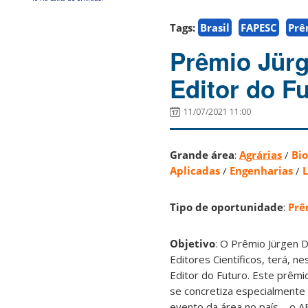
Tags:
Brasil
FAPESC
Prê
Prêmio Jürg
Editor do F
11/07/2021 11:00
Grande área
:
Agrárias
/
Bio
Aplicadas
/
Engenharias
/
L
Tipo de oportunidade
:
Prê
Objetivo
: O Prêmio Jürgen 
Editores Científicos, terá, 
Editor do Futuro. Este prêmi
se concretiza especialmente 
evento da área no país – o 