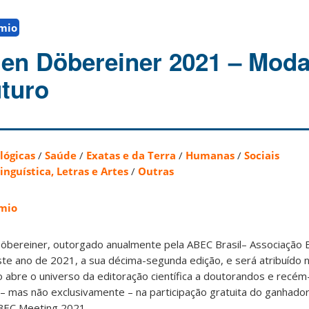
mio
en Döbereiner 2021 – Moda
uturo
lógicas
/
Saúde
/
Exatas e da Terra
/
Humanas
/
Sociais
inguística, Letras e Artes
/
Outras
mio
Döbereiner, outorgado anualmente pela ABEC Brasil– Associação B
neste ano de 2021, a sua décima-segunda edição, e será atribuído
o abre o universo da editoração científica a doutorandos e recé
– mas não exclusivamente – na participação gratuita do ganhador 
ABEC Meeting 2021.