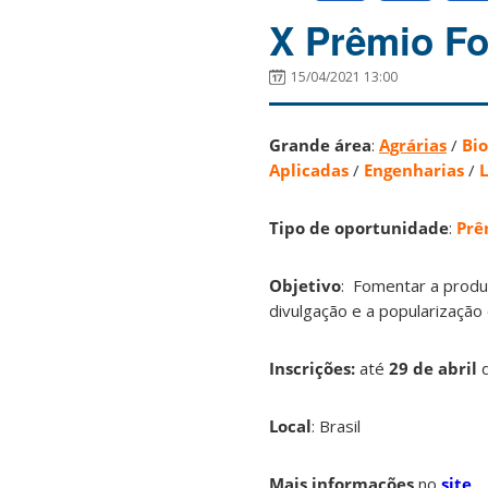
X Prêmio Fo
15/04/2021 13:00
Grande área
:
Agrárias
/
Bio
Aplicadas
/
Engenharias
/
L
Tipo de oportunidade
:
Prê
Objetivo
: Fomentar a produç
divulgação e a popularização
Inscrições:
até
29 de abril
Local
: Brasil
Mais informações
no
site
.