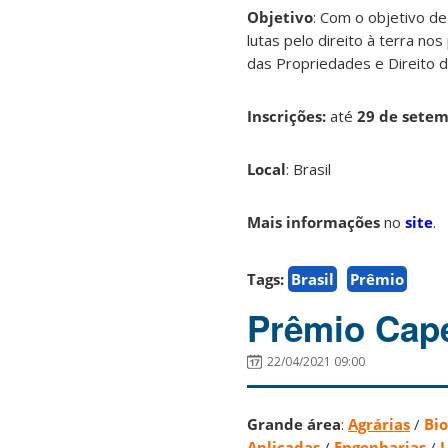
Objetivo
: Com o objetivo d
lutas pelo direito à terra nos
das Propriedades e Direito 
Inscrições:
até
29 de sete
Local
: Brasil
Mais informações
no
site
.
Tags:
Brasil
Prêmio
Prêmio Cape
22/04/2021 09:00
Grande área
:
Agrárias
/
Bio
Aplicadas
/
Engenharias
/
L