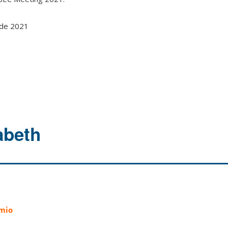
de 2021
abeth
mio