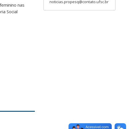
noticias.propesq@contato.ufsc.br
feminino nas
ria Social