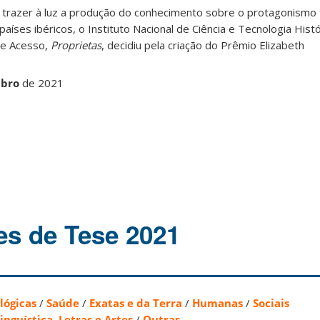
e trazer à luz a produção do conhecimento sobre o protagonismo 
 países ibéricos, o Instituto Nacional de Ciência e Tecnologia Histó
de Acesso,
Proprietas
, decidiu pela criação do Prêmio Elizabeth
mbro
de 2021
s de Tese 2021
lógicas
/
Saúde
/
Exatas e da Terra
/
Humanas
/
Sociais
inguística, Letras e Artes
/
Outras