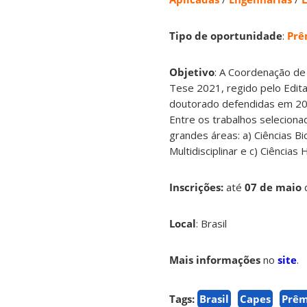
Tipo de oportunidade
:
Prê
Objetivo
: A Coordenação de
Tese 2021, regido pelo Edita
doutorado defendidas em 20
Entre os trabalhos selecion
grandes áreas: a) Ciências Bi
Multidisciplinar e c) Ciências
Inscrições:
até
07 de maio
Local
: Brasil
Mais informações
no
site
.
Tags:
Brasil
Capes
Prêm