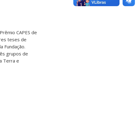
o Prêmio CAPES de
ores teses de
a Fundação.
rês grupos de
da Terra e