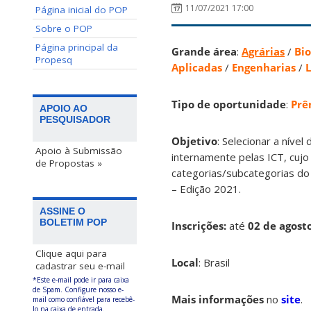
11/07/2021 17:00
Página inicial do POP
Sobre o POP
Página principal da
Grande área
:
Agrárias
/
Bio
Propesq
Aplicadas
/
Engenharias
/
L
Tipo de oportunidade
:
Prê
APOIO AO
PESQUISADOR
Objetivo
: Selecionar a níve
Apoio à Submissão
internamente pelas ICT, cujo
de Propostas »
categorias/subcategorias do
– Edição 2021.
ASSINE O
BOLETIM POP
Inscrições:
até
02 de agost
Clique aqui para
Local
: Brasil
cadastrar seu e-mail
*Este e-mail pode ir para caixa
de Spam. Configure nosso e-
Mais informações
no
site
.
mail como confiável para recebê-
lo na caixa de entrada.