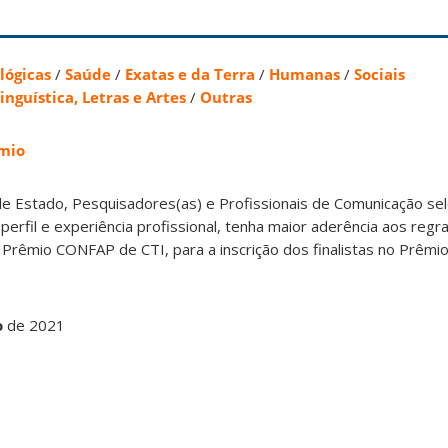
lógicas
/
Saúde
/
Exatas e da Terra
/
Humanas
/
Sociais
inguística, Letras e Artes
/
Outras
mio
l de Estado, Pesquisadores(as) e Profissionais de Comunicação se
 perfil e experiência profissional, tenha maior aderência aos reg
 Prêmio CONFAP de CTI, para a inscrição dos finalistas no Prêm
o
de 2021