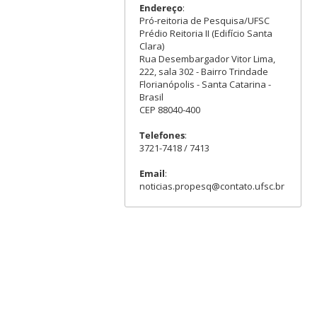
Endereço
:
Pró-reitoria de Pesquisa/UFSC
Prédio Reitoria II (Edifício Santa
Clara)
Rua Desembargador Vitor Lima,
222, sala 302 - Bairro Trindade
Florianópolis - Santa Catarina -
Brasil
CEP 88040-400
Telefones
:
3721-7418 / 7413
Email
:
noticias.propesq@contato.ufsc.br