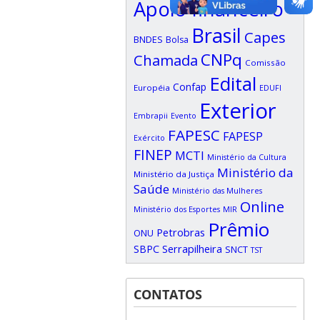
Apoio financeiro
Brasil
Capes
BNDES
Bolsa
CNPq
Chamada
Comissão
Edital
Confap
Européia
EDUFI
Exterior
Embrapii
Evento
FAPESC
FAPESP
Exército
FINEP
MCTI
Ministério da Cultura
Ministério da
Ministério da Justiça
Saúde
Ministério das Mulheres
Online
Ministério dos Esportes
MIR
Prêmio
Petrobras
ONU
SBPC
Serrapilheira
SNCT
TST
CONTATOS