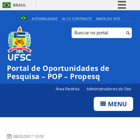
BRASIL
Simplifique!
ACESSIBILIDADE
ALTO CONTRASTE
MAPA DO SITE
Comunica BR
Participe
Acesso à informação
Legislação
Portal de Oportunidades de
Canais
Pesquisa – POP – Propesq
Área Restrita
Administradores do Site
MENU
08/02/2017 10:03