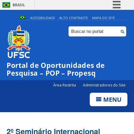
BRASIL
Simplifique!
ACESSIBILIDADE
ALTO CONTRASTE
MAPA DO SITE
Comunica BR
Participe
Acesso à informação
Legislação
Portal de Oportunidades de
Canais
Pesquisa – POP – Propesq
Área Restrita
Administradores do Site
MENU
2º Seminário Internacional