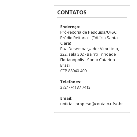
CONTATOS
Endereço
:
Pró-reitoria de Pesquisa/UFSC
Prédio Reitoria II (Edifício Santa
Clara)
Rua Desembargador Vitor Lima,
222, sala 302 - Bairro Trindade
Florianópolis - Santa Catarina -
Brasil
CEP 88040-400
Telefones
:
3721-7418 / 7413
Email
:
noticias.propesq@contato.ufsc.br