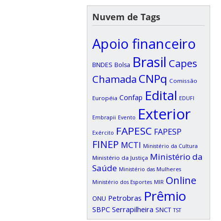
Nuvem de Tags
Apoio financeiro
Brasil
Capes
BNDES
Bolsa
CNPq
Chamada
Comissão
Edital
Confap
Européia
EDUFI
Exterior
Embrapii
Evento
FAPESC
FAPESP
Exército
FINEP
MCTI
Ministério da Cultura
Ministério da
Ministério da Justiça
Saúde
Ministério das Mulheres
Online
Ministério dos Esportes
MIR
Prêmio
Petrobras
ONU
SBPC
Serrapilheira
SNCT
TST