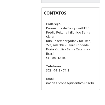
CONTATOS
Endereço
:
Pró-reitoria de Pesquisa/UFSC
Prédio Reitoria II (Edifício Santa
Clara)
Rua Desembargador Vitor Lima,
222, sala 302 - Bairro Trindade
Florianópolis - Santa Catarina -
Brasil
CEP 88040-400
Telefones
:
3721-7418 / 7413
Email
:
noticias.propesq@contato.ufsc.br