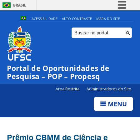
BRASIL
Simplifique!
ACESSIBILIDADE
ALTO CONTRASTE
MAPA DO SITE
Comunica BR
Participe
Acesso à informação
Legislação
Portal de Oportunidades de
Canais
Pesquisa – POP – Propesq
Área Restrita
Administradores do Site
MENU
Prêmio CBMM de Ciência e