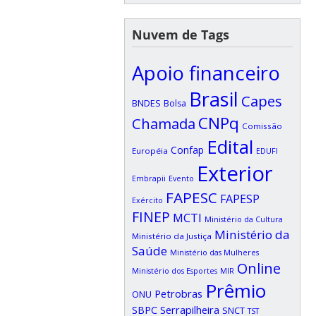
Nuvem de Tags
Apoio financeiro
Brasil
Capes
BNDES
Bolsa
CNPq
Chamada
Comissão
Edital
Confap
Européia
EDUFI
Exterior
Embrapii
Evento
FAPESC
FAPESP
Exército
FINEP
MCTI
Ministério da Cultura
Ministério da
Ministério da Justiça
Saúde
Ministério das Mulheres
Online
Ministério dos Esportes
MIR
Prêmio
Petrobras
ONU
SBPC
Serrapilheira
SNCT
TST