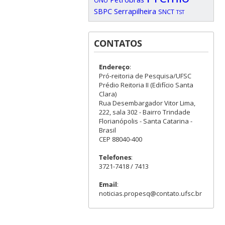
ONU
SBPC
Serrapilheira
SNCT
TST
CONTATOS
Endereço
:
Pró-reitoria de Pesquisa/UFSC
Prédio Reitoria II (Edifício Santa
Clara)
Rua Desembargador Vitor Lima,
222, sala 302 - Bairro Trindade
Florianópolis - Santa Catarina -
Brasil
CEP 88040-400
Telefones
:
3721-7418 / 7413
Email
:
noticias.propesq@contato.ufsc.br