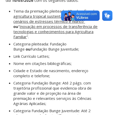
dia
10/05/2026
com os seguintes dados:
Tema da premiação pleiteado: “
Os desafios da
agricultura tropical sustentável: produção em
cenários de estresses térmico e hídrico”
ou
“
Inovação em processos de transferência de
tecnologias e conhecimentos para Agricultura
Familiar
”.
Categoria pleiteada: Fundação
Bunge
ou
Fundação Bunge Juventude;
Link Currículo Lattes;
Nome em citações bibliográficas;
Cidade e Estado de nascimento, endereço
completo e telefone;
Categoria Fundação Bunge: Até 2 págs. com
trajetória profissional que evidencia obra de
grande valor e de projeção na área de
premiação e relevantes serviços às Ciências
Agrárias Aplicadas;
Categoria Fundação Bunge Juventude: Até 2