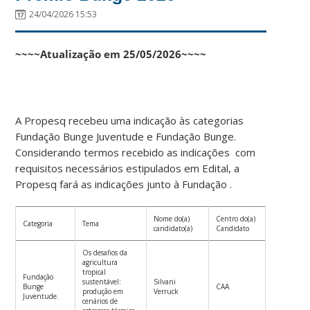
24/04/2026 15:53
~~~~Atualização em 25/05/2026~~~~
A Propesq recebeu uma indicação às categorias
Fundação Bunge Juventude e Fundação Bunge.
Considerando termos recebido as indicações com
requisitos necessários estipulados em Edital, a
Propesq fará as indicações junto à Fundação .
Nome do(a)
Centro do(a)
Categoria
Tema
candidato(a)
Candidato
Os desafios da
agricultura
tropical
Fundação
sustentável:
Silvani
Bunge
CAA
produção em
Verruck
Juventude.
cenários de