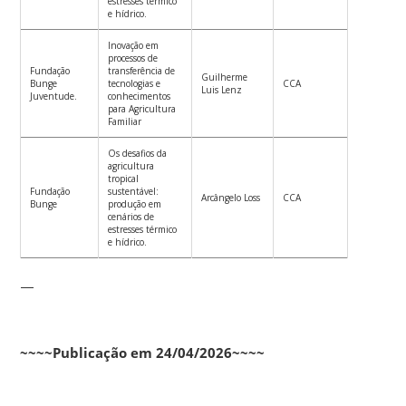
estresses térmico
e hídrico.
Inovação em
processos de
Fundação
transferência de
Guilherme
Bunge
tecnologias e
CCA
Luis Lenz
Juventude.
conhecimentos
para Agricultura
Familiar
Os desafios da
agricultura
tropical
Fundação
sustentável:
Arcângelo Loss
CCA
Bunge
produção em
cenários de
estresses térmico
e hídrico.
—
~~~~Publicação em 24/04/2026~~~~