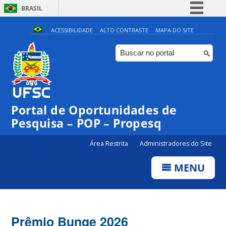
BRASIL
Simplifique!
ACESSIBILIDADE
ALTO CONTRASTE
MAPA DO SITE
Comunica BR
Participe
Acesso à informação
Legislação
Portal de Oportunidades de
Canais
Pesquisa – POP – Propesq
Área Restrita
Administradores do Site
MENU
Prêmio Bunge 2026