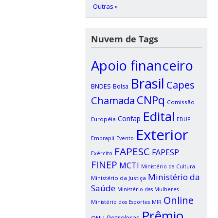
Outras »
Nuvem de Tags
Apoio financeiro
Brasil
Capes
BNDES
Bolsa
CNPq
Chamada
Comissão
Edital
Confap
Européia
EDUFI
Exterior
Embrapii
Evento
FAPESC
FAPESP
Exército
FINEP
MCTI
Ministério da Cultura
Ministério da
Ministério da Justiça
Saúde
Ministério das Mulheres
Online
Ministério dos Esportes
MIR
Prêmio
Petrobras