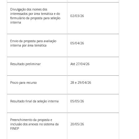
Divulgação dos nomes dos
interessados por área temática e do
02/03/26
formulário da proposta para seleção
interna
Envio da proposta para avaliação
05/04/26
interna por área temática
Resultado preliminar
Até 27/04/26
Prazo para recurso
28 e 29/04/26
Resultado final da seleção interna
05/05/26
Preenchimento da proposta e
inclusão dos anexos no sistema da
20/05/26
FINEP