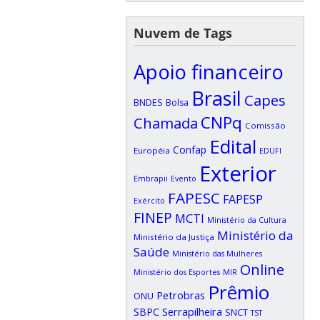
Nuvem de Tags
Apoio financeiro
Brasil
Capes
BNDES
Bolsa
CNPq
Chamada
Comissão
Edital
Confap
Européia
EDUFI
Exterior
Embrapii
Evento
FAPESC
FAPESP
Exército
FINEP
MCTI
Ministério da Cultura
Ministério da
Ministério da Justiça
Saúde
Ministério das Mulheres
Online
Ministério dos Esportes
MIR
Prêmio
Petrobras
ONU
SBPC
Serrapilheira
SNCT
TST