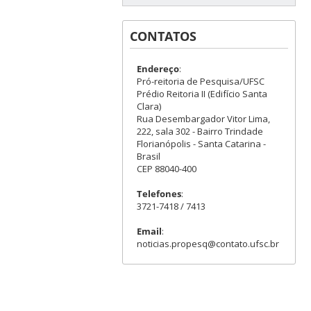
CONTATOS
Endereço
:
Pró-reitoria de Pesquisa/UFSC
Prédio Reitoria II (Edifício Santa
Clara)
Rua Desembargador Vitor Lima,
222, sala 302 - Bairro Trindade
Florianópolis - Santa Catarina -
Brasil
CEP 88040-400
Telefones
:
3721-7418 / 7413
Email
:
noticias.propesq@contato.ufsc.br