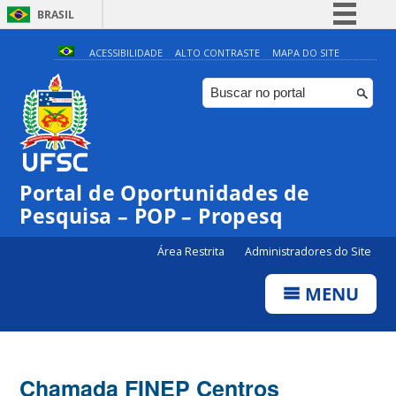
BRASIL
Simplifique!
ACESSIBILIDADE
ALTO CONTRASTE
MAPA DO SITE
Comunica BR
Participe
Acesso à informação
Legislação
Portal de Oportunidades de
Canais
Pesquisa – POP – Propesq
Área Restrita
Administradores do Site
MENU
Chamada FINEP Centros