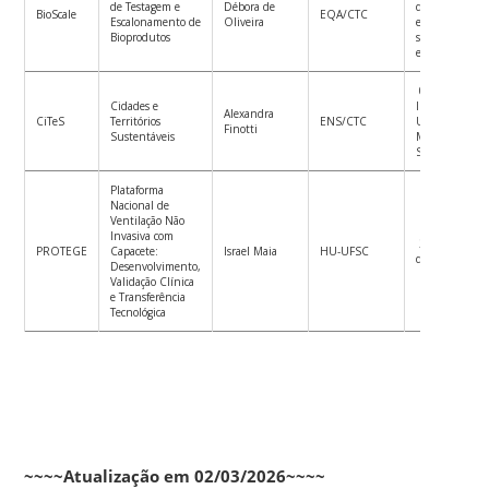
de Testagem e
Débora de
descarbonizaç
BioScale
EQA/CTC
Escalonamento de
Oliveira
e transição e
Bioprodutos
segurança
energética
03 –
Cidades e
Infraestrutura
Alexandra
CiTeS
Territórios
ENS/CTC
Urbana e
Finotti
Sustentáveis
Mobilidade
Sustentável
Plataforma
Nacional de
Ventilação Não
Invasiva com
2 – Complexo
PROTEGE
Capacete:
Israel Maia
HU-UFSC
de Saúde
Desenvolvimento,
Validação Clínica
e Transferência
Tecnológica
~~~~Atualização em 02/03/2026~~~~