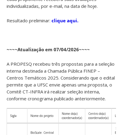
individualizadas, por e-mail, na data de hoje.
Resultado preliminar:
clique aqui.
~~~~Atualização em 07/04/2026~~~~
A PROPESQ recebeu três propostas para a seleção
interna destinada a Chamada Pública FINEP –
Centros Temáticos 2025. Considerando que o edital
permite que a UFSC envie apenas uma proposta, o
Comitê CT-INFRA irá realizar seleção interna,
conforme cronograma publicado anteriormente.
Nome do(a)
Centro do(a)
Sigla
Nome do projeto
Linha
coordenador(a)
coordenador(a)
5 –
BioScale: Central
Bioeconomia,