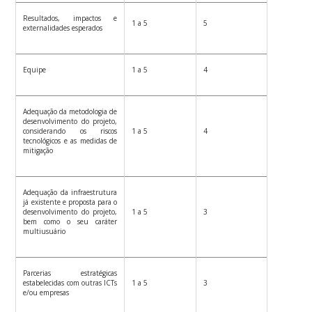
Resultados, impactos e
1 a 5
5
externalidades esperados
Equipe
1 a 5
4
Adequação da metodologia de
desenvolvimento do projeto,
considerando os riscos
1 a 5
4
tecnológicos e as medidas de
mitigação
Adequação da infraestrutura
já existente e proposta para o
desenvolvimento do projeto,
1 a 5
3
bem como o seu caráter
multiusuário
Parcerias estratégicas
estabelecidas com outras ICTs
1 a 5
3
e/ou empresas