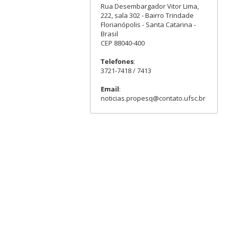
Rua Desembargador Vitor Lima,
222, sala 302 - Bairro Trindade
Florianópolis - Santa Catarina -
Brasil
CEP 88040-400
Telefones
:
3721-7418 / 7413
Email
:
noticias.propesq@contato.ufsc.br