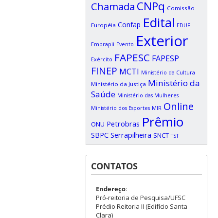
CNPq
Chamada
Comissão
Edital
Confap
Européia
EDUFI
Exterior
Embrapii
Evento
FAPESC
FAPESP
Exército
FINEP
MCTI
Ministério da Cultura
Ministério da
Ministério da Justiça
Saúde
Ministério das Mulheres
Online
Ministério dos Esportes
MIR
Prêmio
Petrobras
ONU
SBPC
Serrapilheira
SNCT
TST
CONTATOS
Endereço
:
Pró-reitoria de Pesquisa/UFSC
Prédio Reitoria II (Edifício Santa
Clara)