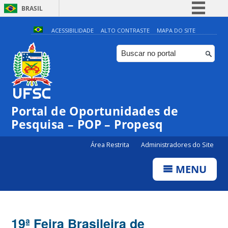
BRASIL
Simplifique!
ACESSIBILIDADE
ALTO CONTRASTE
MAPA DO SITE
Comunica BR
Participe
Acesso à informação
Legislação
Portal de Oportunidades de
Canais
Pesquisa – POP – Propesq
Área Restrita
Administradores do Site
MENU
19ª Feira Brasileira de