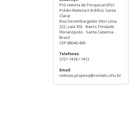
Pró-reitoria de Pesquisa/UFSC
Prédio Reitoria II (Edifício Santa
Clara)
Rua Desembargador Vitor Lima,
222, sala 302 - Bairro Trindade
Florianópolis - Santa Catarina -
Brasil
CEP 88040-400
Telefones
:
3721-7418 / 7413
Email
:
noticias.propesq@contato.ufsc.br