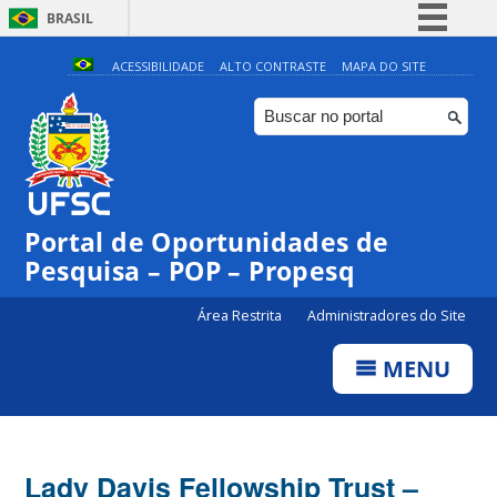
BRASIL
Simplifique!
ACESSIBILIDADE
ALTO CONTRASTE
MAPA DO SITE
Comunica BR
Participe
Acesso à informação
Legislação
Portal de Oportunidades de
Canais
Pesquisa – POP – Propesq
Área Restrita
Administradores do Site
MENU
Lady Davis Fellowship Trust –