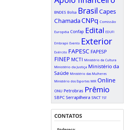
Brasil
Capes
BNDES
Bolsa
CNPq
Chamada
Comissão
Edital
Confap
Européia
EDUFI
Exterior
Embrapii
Evento
FAPESC
FAPESP
Exército
FINEP
MCTI
Ministério da Cultura
Ministério da
Ministério da Justiça
Saúde
Ministério das Mulheres
Online
Ministério dos Esportes
MIR
Prêmio
Petrobras
ONU
SBPC
Serrapilheira
SNCT
TST
CONTATOS
Endereço
: