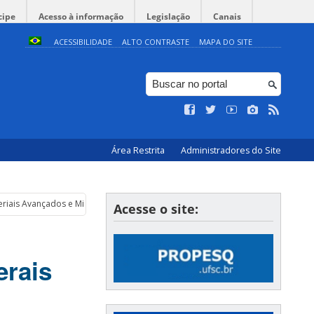
cipe
Acesso à informação
Legislação
Canais
ACESSIBILIDADE
ALTO CONTRASTE
MAPA DO SITE
Área Restrita
Administradores do Site
riais Avançados e Minerais Estratégicos 2020
Acesse o site:
erais