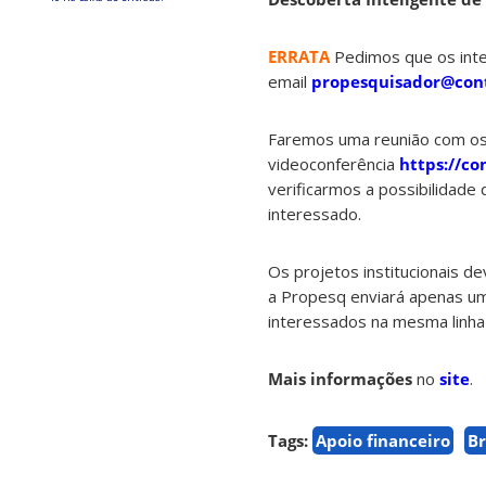
ERRATA
Pedimos que os int
email
propesquisador@cont
Faremos uma reunião com os 
videoconferência
https://co
verificarmos a possibilidade
interessado.
Os projetos institucionais d
a Propesq enviará apenas uma
interessados na mesma linha 
Mais informações
no
site
.
Tags:
Apoio financeiro
Br