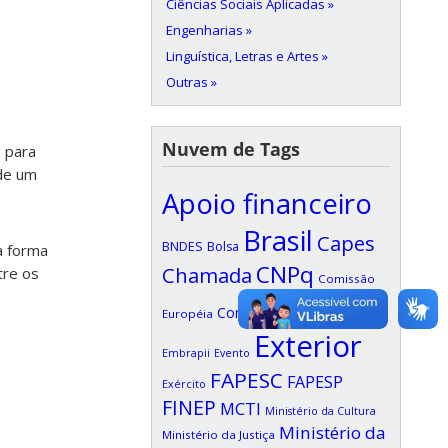
Ciências Sociais Aplicadas »
Engenharias »
Linguística, Letras e Artes »
Outras »
Nuvem de Tags
c
para
 de um
Apoio financeiro
Brasil
Capes
BNDES
Bolsa
a forma
CNPq
Chamada
tre os
Comissão
Edital
Confap
Européia
EDUFI
Exterior
Embrapii
Evento
FAPESC
FAPESP
Exército
FINEP
MCTI
Ministério da Cultura
Ministério da
Ministério da Justiça