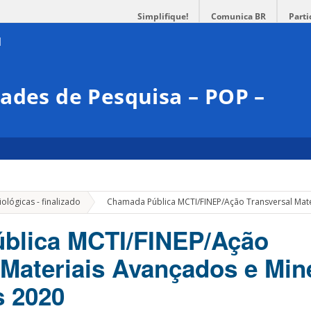
Simplifique!
Comunica BR
Parti
ades de Pesquisa – POP –
»
iológicas - finalizado
Chamada Pública MCTI/FINEP/Ação Transversal Mate
blica MCTI/FINEP/Ação
 Materiais Avançados e Min
s 2020