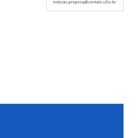
noticias.propesq@contato.ufsc.br