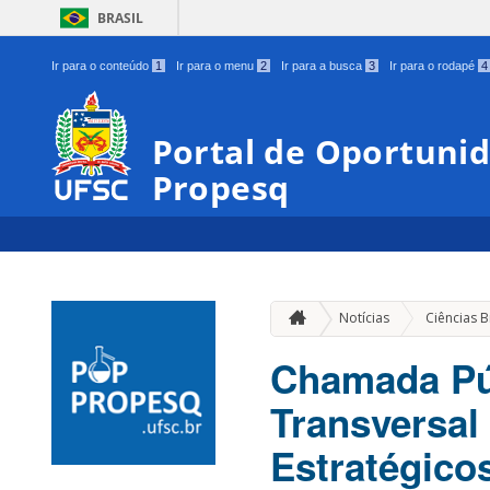
BRASIL
Ir para o conteúdo
1
Ir para o menu
2
Ir para a busca
3
Ir para o rodapé
4
Portal de Oportunid
Propesq
Notícias
Ciências B
Chamada Pú
Transversal
Estratégico