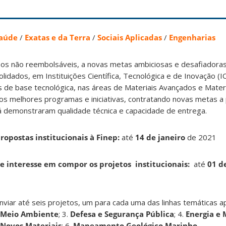
aúde
/
Exatas e da Terra
/
Sociais Aplicadas
/
Engenharias
rsos não reembolsáveis, a novas metas ambiciosas e desafiador
idados, em Instituições Científica, Tecnológica e de Inovação (IC
s de base tecnológica, nas áreas de Materiais Avançados e Materi
r os melhores programas e iniciativas, contratando novas metas a 
já demonstraram qualidade técnica e capacidade de entrega.
propostas institucionais à Finep:
até
14 de janeiro
de 2021
e interesse em compor os projetos institucionais:
até
01 d
viar até seis projetos, um para cada uma das linhas temáticas a
Meio Ambiente
; 3.
Defesa e Segurança Pública
; 4.
Energia e 
 Novos Materiais
; 6.
Mapeamento Geológico Marinho
.