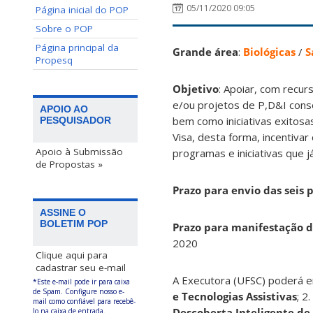
05/11/2020 09:05
Página inicial do POP
Sobre o POP
Página principal da
Grande área
:
Biológicas
/
S
Propesq
Objetivo
: Apoiar, com recu
e/ou projetos de P,D&I consol
APOIO AO
bem como iniciativas exitosa
PESQUISADOR
Visa, desta forma, incentiva
Apoio à Submissão
programas e iniciativas que 
de Propostas »
Prazo para envio das seis 
ASSINE O
BOLETIM POP
Prazo para manifestação d
2020
Clique aqui para
cadastrar seu e-mail
A Executora (UFSC) poderá en
*Este e-mail pode ir para caixa
de Spam. Configure nosso e-
e Tecnologias Assistivas
; 2.
mail como confiável para recebê-
Descoberta Inteligente de
lo na caixa de entrada.