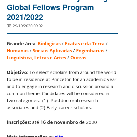
Global Fellows Program
2021/2022
29/10/2020 09:02
Grande área
:
Biológicas
/
Exatas e da Terra
/
Humanas
/
Sociais Aplicadas
/
Engenharias
/
Linguística, Letras e Artes
/
Outras
Objetivo
: To select scholars from around the world
to be in residence at Princeton for an academic year
and to engage in research and discussion around a
common theme. Candidates will be considered in
two categories: (1) Postdoctoral research
associates and (2) Early-career scholars.
Inscrições:
até
16 de novembro
de 2020
Mais informações
no
site
.