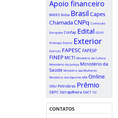
Apoio financeiro
Brasil
Capes
BNDES
Bolsa
CNPq
Chamada
Comissão
Edital
Confap
Européia
EDUFI
Exterior
Embrapii
Evento
FAPESC
FAPESP
Exército
FINEP
MCTI
Ministério da Cultura
Ministério da
Ministério da Justiça
Saúde
Ministério das Mulheres
Online
Ministério dos Esportes
MIR
Prêmio
Petrobras
ONU
SBPC
Serrapilheira
SNCT
TST
CONTATOS