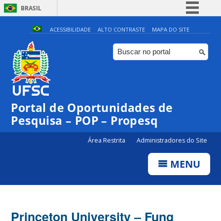
BRASIL
Simplifique!
ACESSIBILIDADE
ALTO CONTRASTE
MAPA DO SITE
Comunica BR
Participe
Acesso à informação
Legislação
Portal de Oportunidades de
Canais
Pesquisa – POP – Propesq
Área Restrita
Administradores do Site
MENU
Princeton University – Fung