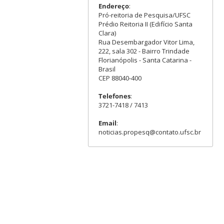
Endereço
:
Pró-reitoria de Pesquisa/UFSC
Prédio Reitoria II (Edifício Santa
Clara)
Rua Desembargador Vitor Lima,
222, sala 302 - Bairro Trindade
Florianópolis - Santa Catarina -
Brasil
CEP 88040-400
Telefones
:
3721-7418 / 7413
Email
:
noticias.propesq@contato.ufsc.br