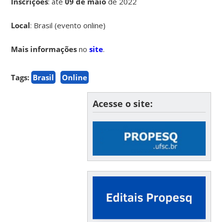
Inscrições
:
até
09 de maio
de 2022
Local
: Brasil (evento online)
Mais informações
no
site
.
Tags:
Brasil
Online
Acesse o site: