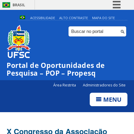
BRASIL
Simplifique!
ACESSIBILIDADE
ALTO CONTRASTE
MAPA DO SITE
Comunica BR
Participe
Acesso à informação
Legislação
Portal de Oportunidades de
Canais
Pesquisa – POP – Propesq
Área Restrita
Administradores do Site
MENU
X Congresso da Associação