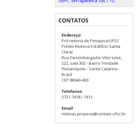
SBPC
Serrapilheira
SNCT
TST
CONTATOS
Endereço
:
Pró-reitoria de Pesquisa/UFSC
Prédio Reitoria II (Edifício Santa
Clara)
Rua Desembargador Vitor Lima,
222, sala 302 - Bairro Trindade
Florianópolis - Santa Catarina -
Brasil
CEP 88040-400
Telefones
:
3721-7418 / 7413
Email
:
noticias.propesq@contato.ufsc.br