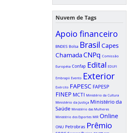
Nuvem de Tags
Apoio financeiro
Brasil
Capes
BNDES
Bolsa
CNPq
Chamada
Comissão
Edital
Confap
Européia
EDUFI
Exterior
Embrapii
Evento
FAPESC
FAPESP
Exército
FINEP
MCTI
Ministério da Cultura
Ministério da
Ministério da Justiça
Saúde
Ministério das Mulheres
Online
Ministério dos Esportes
MIR
Prêmio
Petrobras
ONU