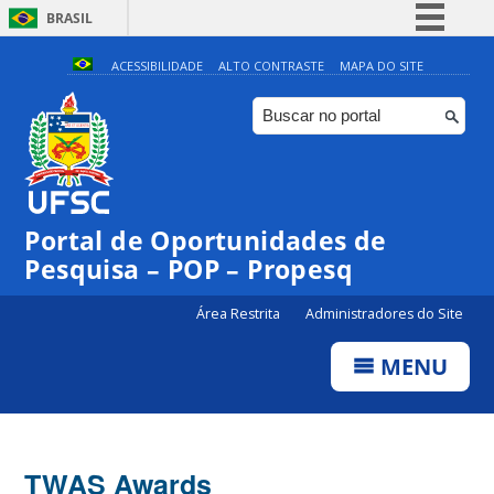
BRASIL
Simplifique!
ACESSIBILIDADE
ALTO CONTRASTE
MAPA DO SITE
Comunica BR
Participe
Acesso à informação
Legislação
Portal de Oportunidades de
Canais
Pesquisa – POP – Propesq
Área Restrita
Administradores do Site
MENU
TWAS Awards