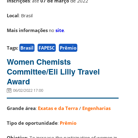
Inscrições
:
até
07 de março
de 2022
Local
: Brasil
Mais informações
no
site
.
Tags:
Brasil
FAPESC
Prêmio
Women Chemists
Committee/Eli Lilly Travel
Award
06/02/2022 17:00
Grande área
:
Exatas e da Terra
/
Engenharias
Tipo de oportunidade
:
Prêmio
Objetivo
: To increase the participation of women in