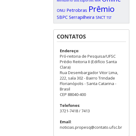
Ministério dos Esportes
MIR
Prêmio
Petrobras
ONU
SBPC
Serrapilheira
SNCT
TST
CONTATOS
Endereço
:
Pró-reitoria de Pesquisa/UFSC
Prédio Reitoria II (Edifício Santa
Clara)
Rua Desembargador Vitor Lima,
222, sala 302 - Bairro Trindade
Florianópolis - Santa Catarina -
Brasil
CEP 88040-400
Telefones
:
3721-7418 / 7413
Email
:
noticias.propesq@contato.ufsc.br