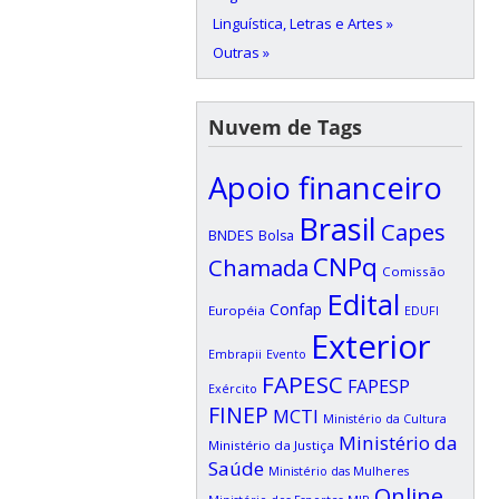
Linguística, Letras e Artes »
Outras »
Nuvem de Tags
Apoio financeiro
Brasil
Capes
BNDES
Bolsa
CNPq
Chamada
Comissão
Edital
Confap
Européia
EDUFI
Exterior
Embrapii
Evento
FAPESC
FAPESP
Exército
FINEP
MCTI
Ministério da Cultura
Ministério da
Ministério da Justiça
Saúde
Ministério das Mulheres
Online