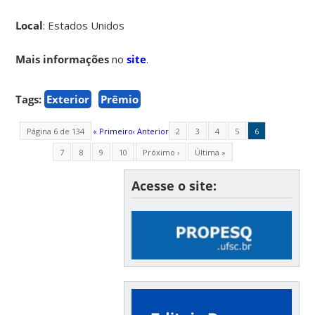
Local
: Estados Unidos
Mais informações
no
site
.
Tags:
Exterior
Prêmio
Página 6 de 134
« Primeiro
‹ Anterior
2
3
4
5
6
7
8
9
10
Próximo ›
Última »
Acesse o site: