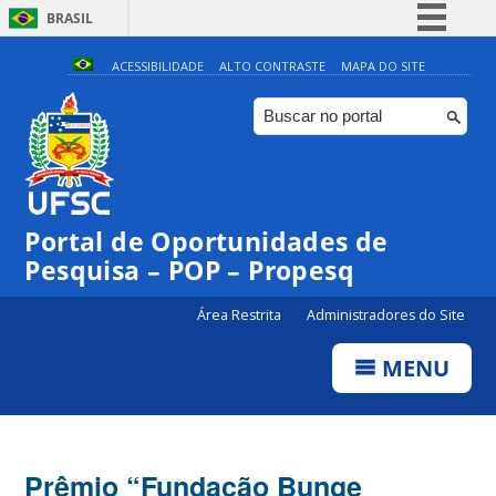
BRASIL
Simplifique!
ACESSIBILIDADE
ALTO CONTRASTE
MAPA DO SITE
Comunica BR
Participe
Acesso à informação
Legislação
Portal de Oportunidades de
Canais
Pesquisa – POP – Propesq
Área Restrita
Administradores do Site
MENU
Prêmio “Fundação Bunge