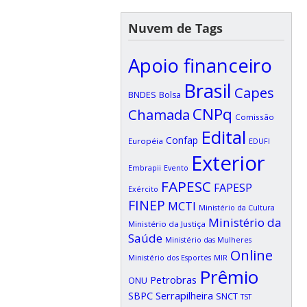
Nuvem de Tags
Apoio financeiro
Brasil
Capes
BNDES
Bolsa
CNPq
Chamada
Comissão
Edital
Confap
Européia
EDUFI
Exterior
Embrapii
Evento
FAPESC
FAPESP
Exército
FINEP
MCTI
Ministério da Cultura
Ministério da
Ministério da Justiça
Saúde
Ministério das Mulheres
Online
Ministério dos Esportes
MIR
Prêmio
Petrobras
ONU
SBPC
Serrapilheira
SNCT
TST