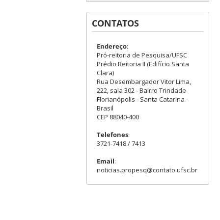
CONTATOS
Endereço
:
Pró-reitoria de Pesquisa/UFSC
Prédio Reitoria II (Edifício Santa
Clara)
Rua Desembargador Vitor Lima,
222, sala 302 - Bairro Trindade
Florianópolis - Santa Catarina -
Brasil
CEP 88040-400
Telefones
:
3721-7418 / 7413
Email
:
noticias.propesq@contato.ufsc.br