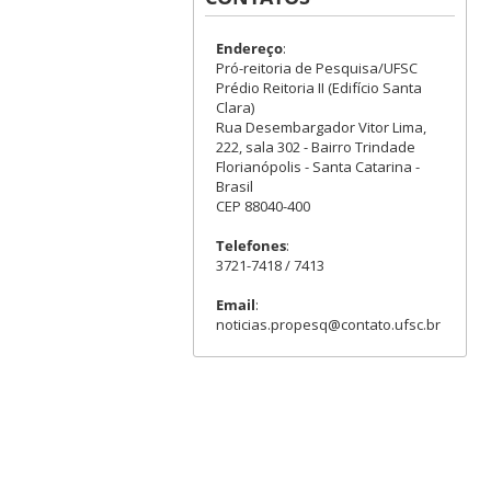
Endereço
:
Pró-reitoria de Pesquisa/UFSC
Prédio Reitoria II (Edifício Santa
Clara)
Rua Desembargador Vitor Lima,
222, sala 302 - Bairro Trindade
Florianópolis - Santa Catarina -
Brasil
CEP 88040-400
Telefones
:
3721-7418 / 7413
Email
:
noticias.propesq@contato.ufsc.br