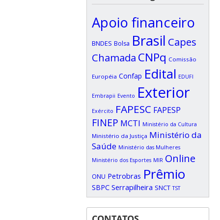
Apoio financeiro
Brasil
Capes
BNDES
Bolsa
CNPq
Chamada
Comissão
Edital
Confap
Européia
EDUFI
Exterior
Embrapii
Evento
FAPESC
FAPESP
Exército
FINEP
MCTI
Ministério da Cultura
Ministério da
Ministério da Justiça
Saúde
Ministério das Mulheres
Online
Ministério dos Esportes
MIR
Prêmio
Petrobras
ONU
SBPC
Serrapilheira
SNCT
TST
CONTATOS