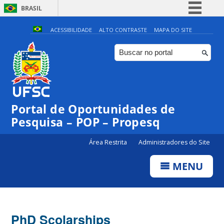
BRASIL
Simplifique!
ACESSIBILIDADE
ALTO CONTRASTE
MAPA DO SITE
Comunica BR
Participe
Acesso à informação
Legislação
Portal de Oportunidades de
Canais
Pesquisa – POP – Propesq
Área Restrita
Administradores do Site
MENU
PhD Scolarships