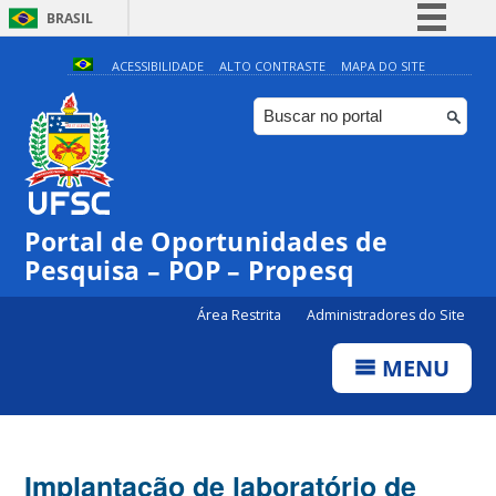
BRASIL
Simplifique!
ACESSIBILIDADE
ALTO CONTRASTE
MAPA DO SITE
Comunica BR
Participe
Acesso à informação
Legislação
Portal de Oportunidades de
Canais
Pesquisa – POP – Propesq
Área Restrita
Administradores do Site
MENU
Implantação de laboratório de