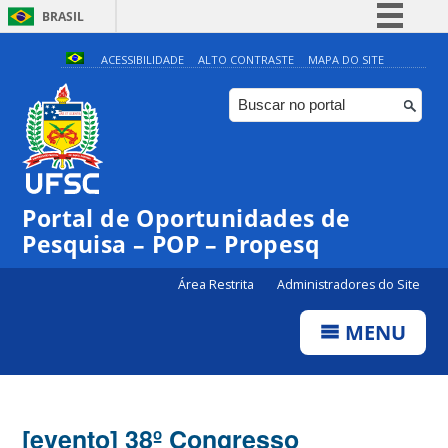
BRASIL
Simplifique!
ACESSIBILIDADE
ALTO CONTRASTE
MAPA DO SITE
Comunica BR
Participe
Acesso à informação
Legislação
Portal de Oportunidades de
Canais
Pesquisa – POP – Propesq
Área Restrita
Administradores do Site
MENU
[evento] 38º Congresso