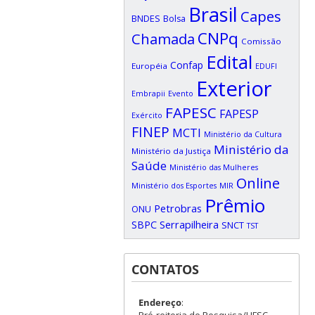
Brasil
Capes
BNDES
Bolsa
CNPq
Chamada
Comissão
Edital
Confap
Européia
EDUFI
Exterior
Embrapii
Evento
FAPESC
FAPESP
Exército
FINEP
MCTI
Ministério da Cultura
Ministério da
Ministério da Justiça
Saúde
Ministério das Mulheres
Online
Ministério dos Esportes
MIR
Prêmio
Petrobras
ONU
SBPC
Serrapilheira
SNCT
TST
CONTATOS
Endereço
: