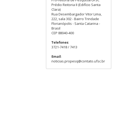
Pró-reitoria de Pesquisa/UFSC
Prédio Reitoria II (Edifício Santa
Clara)
Rua Desembargador Vitor Lima,
222, sala 302 - Bairro Trindade
Florianópolis - Santa Catarina -
Brasil
CEP 88040-400
Telefones
:
3721-7418 / 7413
Email
:
noticias.propesq@contato.ufsc.br