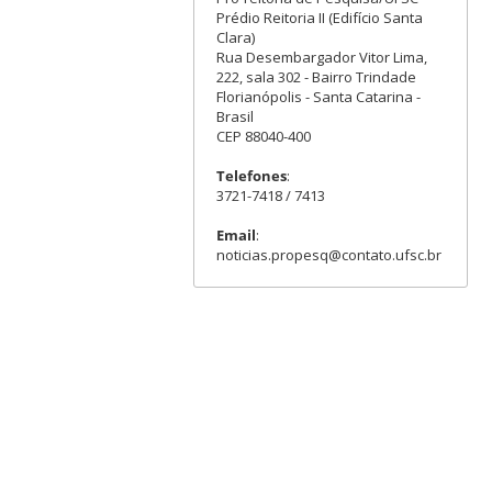
Prédio Reitoria II (Edifício Santa
Clara)
Rua Desembargador Vitor Lima,
222, sala 302 - Bairro Trindade
Florianópolis - Santa Catarina -
Brasil
CEP 88040-400
Telefones
:
3721-7418 / 7413
Email
:
noticias.propesq@contato.ufsc.br