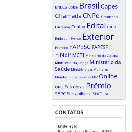
Brasil
Capes
BNDES
Bolsa
CNPq
Chamada
Comissão
Edital
Confap
Européia
EDUFI
Exterior
Embrapii
Evento
FAPESC
FAPESP
Exército
FINEP
MCTI
Ministério da Cultura
Ministério da
Ministério da Justiça
Saúde
Ministério das Mulheres
Online
Ministério dos Esportes
MIR
Prêmio
Petrobras
ONU
SBPC
Serrapilheira
SNCT
TST
CONTATOS
Endereço
:
Pró-reitoria de Pesquisa/UFSC