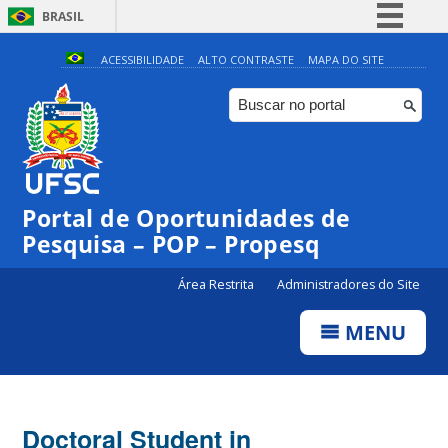
BRASIL
Simplifique!
ACESSIBILIDADE
ALTO CONTRASTE
MAPA DO SITE
Comunica BR
Participe
Acesso à informação
Legislação
Portal de Oportunidades de
Canais
Pesquisa – POP – Propesq
Área Restrita
Administradores do Site
MENU
Doctoral Student in