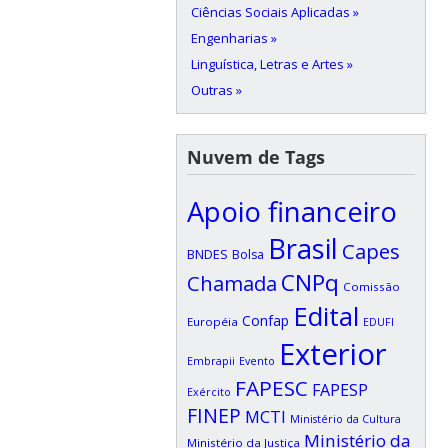
Ciências Sociais Aplicadas »
Engenharias »
Linguística, Letras e Artes »
Outras »
Nuvem de Tags
Apoio financeiro
Brasil
Capes
BNDES
Bolsa
CNPq
Chamada
Comissão
Edital
Confap
Européia
EDUFI
Exterior
Embrapii
Evento
FAPESC
FAPESP
Exército
FINEP
MCTI
Ministério da Cultura
Ministério da
Ministério da Justiça