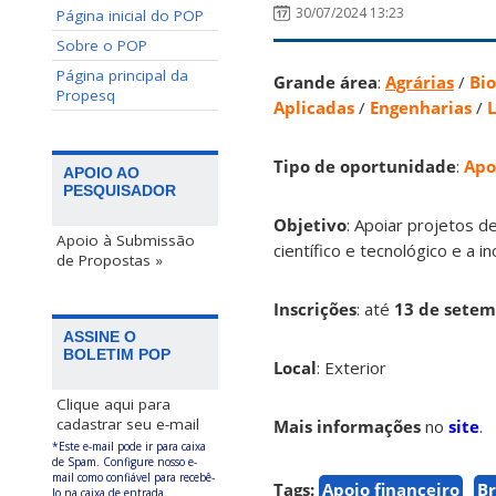
30/07/2024 13:23
Página inicial do POP
Sobre o POP
Página principal da
Grande área
:
Agrárias
/
Bio
Propesq
Aplicadas
/
Engenharias
/
L
Tipo de oportunidade
:
Apo
APOIO AO
PESQUISADOR
Objetivo
: Apoiar projetos d
Apoio à Submissão
científico e tecnológico e a 
de Propostas »
Inscrições
:
até
13 de sete
ASSINE O
BOLETIM POP
Local
: Exterior
Clique aqui para
cadastrar seu e-mail
Mais informações
no
site
.
*Este e-mail pode ir para caixa
de Spam. Configure nosso e-
mail como confiável para recebê-
Tags:
Apoio financeiro
Br
lo na caixa de entrada.