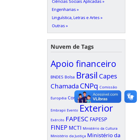
Ciências Sociais Aplicadas »
Engenharias »
Linguística, Letras e Artes »
Outras »
Nuvem de Tags
Apoio financeiro
Brasil
Capes
BNDES
Bolsa
CNPq
Chamada
Comissão
Edital
Confap
Européia
EDUFI
Exterior
Embrapii
Evento
FAPESC
FAPESP
Exército
FINEP
MCTI
Ministério da Cultura
Ministério da
Ministério da Justiça