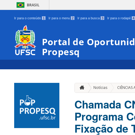
BRASIL
Ir para o conteúdo
1
Ir para o menu
2
Ir para a busca
3
Ir para o rodapé
4
Portal de Oportunid
Propesq
Notícias
CIÊNCIAS 
Chamada CN
Programa Co
Fixação de 