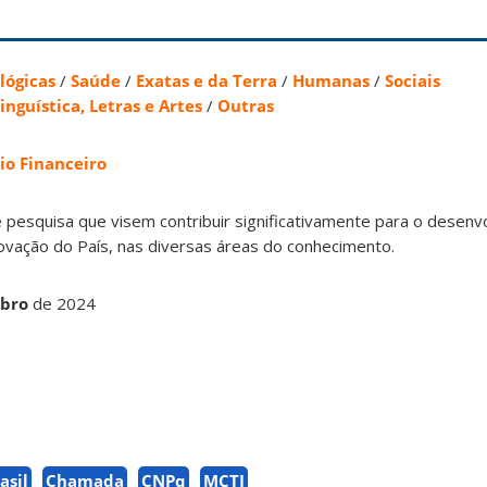
lógicas
/
Saúde
/
Exatas e da Terra
/
Humanas
/
Sociais
inguística, Letras e Artes
/
Outras
io Financeiro
e pesquisa que visem contribuir significativamente para o desen
inovação do País, nas diversas áreas do conhecimento.
mbro
de 2024
asil
Chamada
CNPq
MCTI