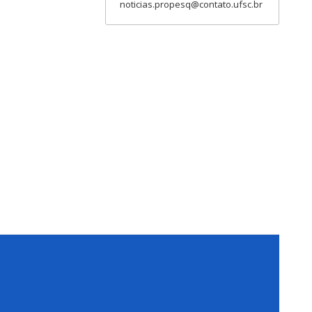
noticias.propesq@contato.ufsc.br