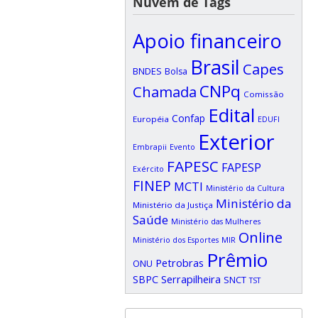
Nuvem de Tags
Apoio financeiro
Brasil
Capes
BNDES
Bolsa
CNPq
Chamada
Comissão
Edital
Confap
Européia
EDUFI
Exterior
Embrapii
Evento
FAPESC
FAPESP
Exército
FINEP
MCTI
Ministério da Cultura
Ministério da
Ministério da Justiça
Saúde
Ministério das Mulheres
Online
Ministério dos Esportes
MIR
Prêmio
Petrobras
ONU
SBPC
Serrapilheira
SNCT
TST