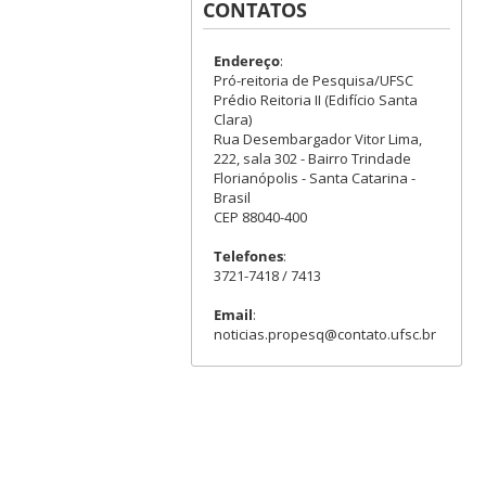
CONTATOS
Endereço
:
Pró-reitoria de Pesquisa/UFSC
Prédio Reitoria II (Edifício Santa
Clara)
Rua Desembargador Vitor Lima,
222, sala 302 - Bairro Trindade
Florianópolis - Santa Catarina -
Brasil
CEP 88040-400
Telefones
:
3721-7418 / 7413
Email
:
noticias.propesq@contato.ufsc.br