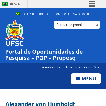
BRASIL
Simplifique!
ACESSIBILIDADE
ALTO CONTRASTE
MAPA DO SITE
Comunica BR
Participe
Acesso à informação
Legislação
Portal de Oportunidades de
Canais
Pesquisa – POP – Propesq
Área Restrita
Administradores do Site
MENU
Alexander von Humboldt