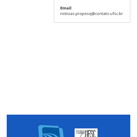
Email
:
noticias.propesq@contato.ufsc.br