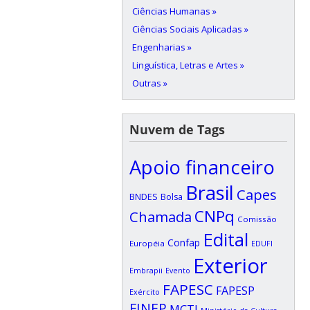
Ciências Humanas »
Ciências Sociais Aplicadas »
Engenharias »
Linguística, Letras e Artes »
Outras »
Nuvem de Tags
Apoio financeiro
Brasil
Capes
BNDES
Bolsa
CNPq
Chamada
Comissão
Edital
Confap
Européia
EDUFI
Exterior
Embrapii
Evento
FAPESC
FAPESP
Exército
FINEP
MCTI