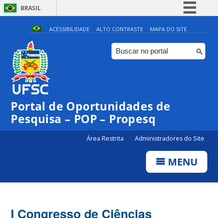
BRASIL
Simplifique!
ACESSIBILIDADE
ALTO CONTRASTE
MAPA DO SITE
Comunica BR
Participe
Acesso à informação
Legislação
Portal de Oportunidades de
Canais
Pesquisa – POP – Propesq
Área Restrita
Administradores do Site
MENU
I Congresso de Ciências