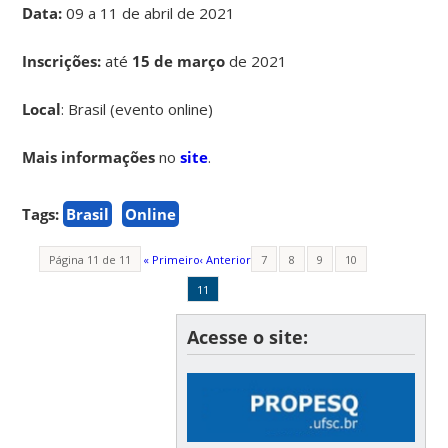
Data:
09 a 11 de abril de 2021
Inscrições:
até
15 de março
de 2021
Local
: Brasil (evento online)
Mais informações
no
site
.
Tags:
Brasil
Online
Página 11 de 11
« Primeiro
‹ Anterior
7
8
9
10
11
Acesse o site: